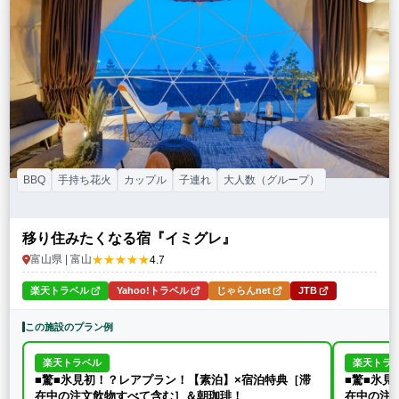
特徴・アクティビティ
サウナ・テントサウナ
焚火・キャンプファイヤー
手持ち花火
BBQ
温泉
プール
海水浴
ドッグラン
駅から徒歩15分以内
駅から送迎あり
この条件で再検索
条件をクリア
BBQ
手持ち花火
カップル
子連れ
大人数（グループ）
移り住みたくなる宿『イミグレ』
★★★★★
富山県 | 富山
4.7
楽天トラベル
Yahoo!トラベル
じゃらんnet
JTB
この施設のプラン例
楽天トラベル
楽天トラ
■驚■氷見初！？レアプラン！【素泊】×宿泊特典［滞
■驚■氷
在中の注文飲物すべて含む］＆朝珈琲！
在中の注