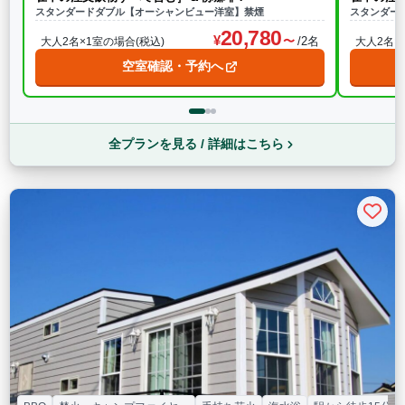
スタンダードダブル【オーシャンビュー洋室】禁煙
スタンダー
20,780
/2名
大人2名×1室の場合(税込)
大人2名×
空室確認・予約へ
全プランを見る / 詳細はこちら