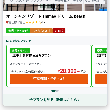
BBQ
焚火・キャンプファイヤー
手持ち花火
海水浴
駅から徒歩15分以
オーシャンリゾート shimao ドリーム beach
★★★★☆
富山県 | 富山
4.2
楽天トラベル
じゃらんnet
JTB
この施設のプラン例
楽天トラベル
楽天トラ
【基本】食材持ち込みプラン
【基本】
スタンダード（２〜７名）
スタンダー
28,000
/2名
大人2名×1室の場合(税込)
大人2名×
空室確認・予約へ
全プランを見る / 詳細はこちら