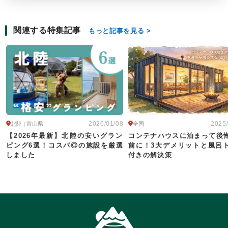
関連する特集記事
もっと記事を見る
2026/01/08
2025
北陸 | 富山県
全国
【2026年最新】北陸の安いグラン
コンテナハウスに泊まって後
ピング6選！コスパ◎の施設を厳選
前に！3大デメリットと風呂
しました
付きの解決策