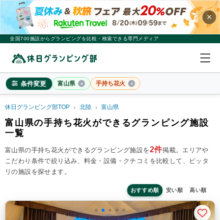
×
全国700施設からグランピングを比較・検索できる専門メディア
条件変更
富山県
手持ち花火
休日グランピング部TOP
北陸
富山県
富山県
富山県の手持ち花火ができるグランピング施設
一覧
×
2
名
1
室
2件
富山県の手持ち花火ができるグランピング施設を
掲載。
エリアや
料金目安
※4名利用時の1名最安値
こだわり条件で絞り込み、料金・設備・クチコミを比較して、ピッタ
~20,000円/人
20,001~39,999円/人
40,000円~/人
リの施設を探せます。
シチュエーション
カップル
子連れ
大人数(グループ)
ペット連れ
おすすめ順
安い順
高い順
施設タイプ
ドームテント
コットンテント
コテージ・ロッジ
バンガロー・キャビン
1組限定貸切