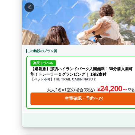
特徴・アクティビティ
サウナ・テントサウ
BBQ
駅から徒歩15分以内
駅か
条件をクリア
この施設のプラン例
楽天トラベル
【避暑旅】那須ハイランドパーク入園無料！30分前入園可
能！トレーラー＆グランピング｜ 1泊2食付
【ペット不可】THE TRAIL CABIN NASU 2
24,200
大人2名×1室の場合(税込)
/2
空室確認・予約へ