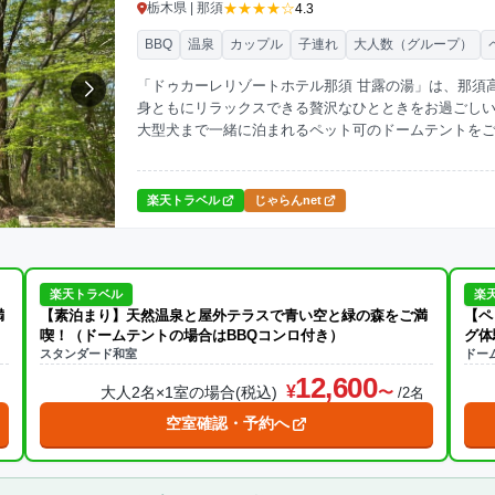
★★★★☆
栃木県 | 那須
4.3
BBQ
温泉
カップル
子連れ
大人数（グループ）
「ドゥカーレリゾートホテル那須 甘露の湯」は、那須
身ともにリラックスできる贅沢なひとときをお過ごし
大型犬まで一緒に泊まれるペット可のドームテントを
なく特別な時間を共有できます。
楽天トラベル
じゃらんnet
楽天トラベル
楽
満
【素泊まり】天然温泉と屋外テラスで青い空と緑の森をご満
【ペ
喫！（ドームテントの場合はBBQコンロ付き）
グ体
スタンダード和室
ドー
12,600
大人2名×1室の場合(税込)
名
/2名
空室確認・予約へ