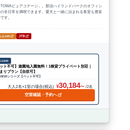
TOWAピュアコテージ」。那須ハイランドパークのオフィシ
での非日常を満喫できます。愛犬と一緒に泊まれる客室も豊富
海水浴
ドッグラン
宿です。
んnet
JTB
.com
ット不可】遊園地入園無料！1棟貸プライベート別荘｜
まりプラン【自炊可】
 VIEWシリーズ【ペット不可】
30,184
大人2名×1室の場合(税込)
/2名
空室確認・予約へ