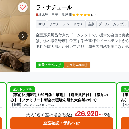
ラ・ナチュール
★★★★★
栃木県 | 日光・鬼怒川
4.9
BBQ
サウナ・テントサウナ
温泉
プール
カップル
全室露天風呂付きのドームテントで、栃木の自然と美
は、栃木県佐野市に位置する全10棟のドームテントか
まれた露天風呂が付いており、周囲の自然を感じなが
材を使用したBBQセットが提供され、和牛のフィレス
客様自身で作るホットサンドをお楽しみいただけます
ームバーや、光明石の人工温泉とシルキーバスの2種類
楽天トラベル
じゃらんnet
レルサウナの利用も可能です。家族やカップルで、特
楽天トラベル
楽
【事前決済限定！60日前！早割】【露天風呂付】【宿泊の
【事
み】【ファミリー】都会の喧騒を離れ大自然の中で
み】
【禁煙】プレミアム４Bルーム
【ペ
26,920
大人2名×1室の場合(税込)
名
/2名
空室確認・予約へ