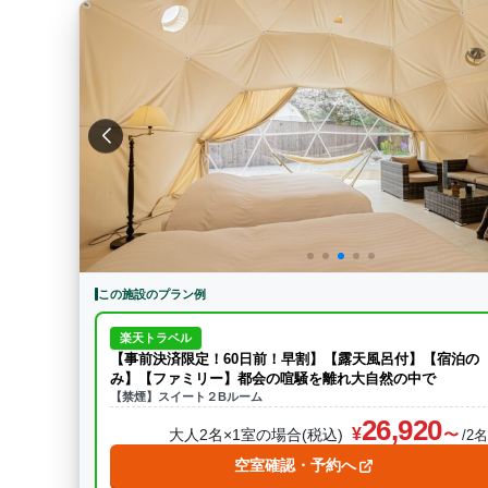
この施設のプラン例
楽天トラベル
【事前決済限定！60日前！早割】【露天風呂付】【宿泊の
み】【ファミリー】都会の喧騒を離れ大自然の中で
【禁煙】スイート２Bルーム
26,920
大人2名×1室の場合(税込)
/2
空室確認・予約へ