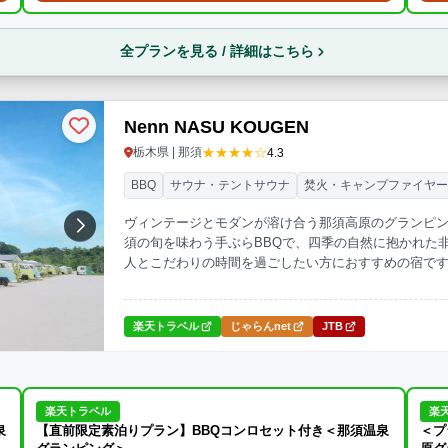
全プランを見る / 詳細はこちら
Nenn NASU KOUGEN
★★★★☆
栃木県 | 那須
4.3
BBQ
サウナ・テントサウナ
焚火・キャンプファイヤ
ヴィンテージとモダンが溶け合う那須高原のグランピングリ
須の旬を味わう手ぶらBBQで、四季の自然に抱かれた
人とこだわりの時間を過ごしたい方におすすめの宿で
楽天トラベル
じゃらんnet
JTB
楽天トラベル
楽
泉
【直前限定素泊りプラン】BBQコンロセット付き＜那須温泉
＜プ