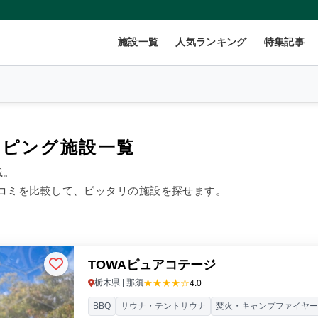
施設一覧
人気ランキング
特集記事
ンピング施設一覧
載。
2
名
×
1
室
コミを比較して、ピッタリの施設を探せます。
999円/人
40,000円~/人
TOWAピュアコテージ
数(グループ)
ペット連れ
★★★★☆
栃木県 | 那須
4.0
BBQ
サウナ・テントサウナ
焚火・キャンプファイヤ
ント
コテージ・ロッジ
バンガロー・キャビン
1組限定貸切