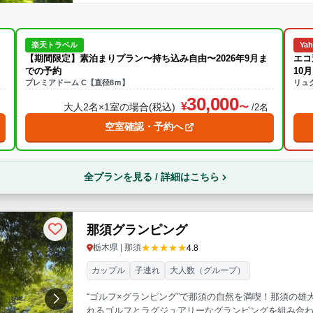
楽天トラベル
Ya
【期間限定】素泊まりプラン〜持ち込み自由〜2026年9月ま
エコ
での予約
10
プレミアドーム C【直径8ｍ】
リュ
30,000
大人2名×1室の場合(税込)
名
/2名
空室確認・予約へ
全プランを見る / 詳細はこちら
那須グランピング
★★★★★
栃木県 | 那須
4.8
カップル
子連れ
大人数（グループ）
“ゴルフ×グランピング”で那須の自然を満喫！那須の
れるゴルフとラグジュアリーなグランピングを組み合