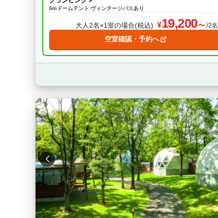
グランピング＞
6mドームテント ヴィンテージバスあり
19,200
大人2名×1室の場合(税込)
/2
空室確認・予約へ