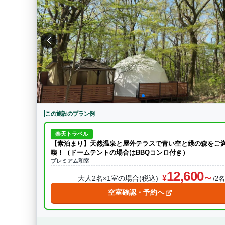
この施設のプラン例
楽天トラベル
【素泊まり】天然温泉と屋外テラスで青い空と緑の森をご
喫！（ドームテントの場合はBBQコンロ付き）
プレミアム和室
12,600
大人2名×1室の場合(税込)
/2
空室確認・予約へ