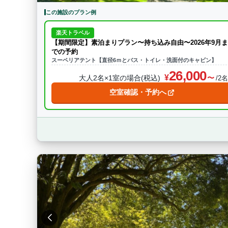
この施設のプラン例
楽天トラベル
【期間限定】素泊まりプラン〜持ち込み自由〜2026年9月ま
での予約
スーペリアテント【直径6ｍとバス・トイレ・洗面付のキャビン】
26,000
大人2名×1室の場合(税込)
/2
空室確認・予約へ