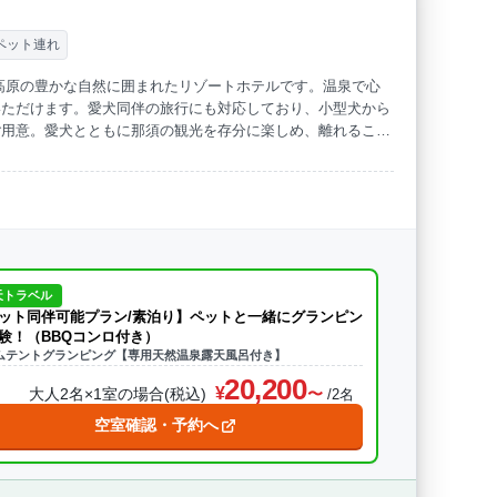
ペット連れ
高原の豊かな自然に囲まれたリゾートホテルです。温泉で心
いただけます。愛犬同伴の旅行にも対応しており、小型犬から
ご用意。愛犬とともに那須の観光を存分に楽しめ、離れること
天トラベル
ット同伴可能プラン/素泊り】ペットと一緒にグランピン
験！（BBQコンロ付き）
ムテントグランピング【専用天然温泉露天風呂付き】
20,200
大人2名×1室の場合(税込)
/2名
空室確認・予約へ