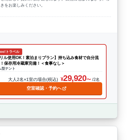
ときをお楽しみください。
hoo!トラベル
リル使用OK！素泊まりプラン】持ち込み食材で自分流
Q！保存用冷蔵庫完備！＜食事なし＞
ム型テント
29,920
大人2名×1室の場合(税込)
/2名
空室確認・予約へ
湯