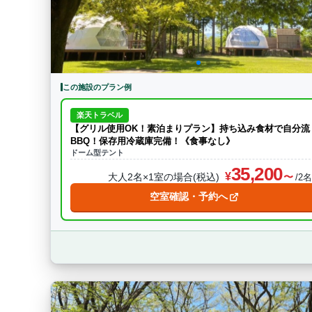
この施設のプラン例
楽天トラベル
【グリル使用OK！素泊まりプラン】持ち込み食材で自分流
BBQ！保存用冷蔵庫完備！《食事なし》
ドーム型テント
35,200
大人2名×1室の場合(税込)
/2
空室確認・予約へ