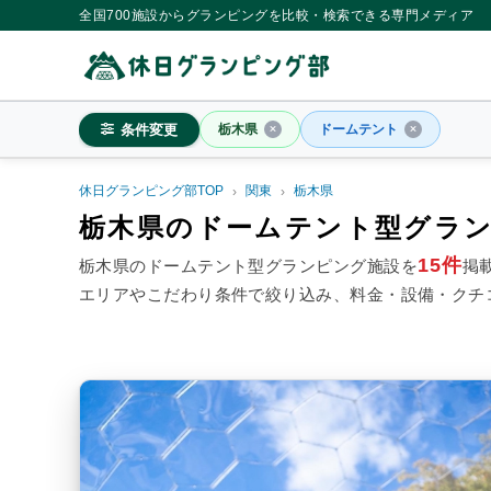
全国700施設からグランピングを比較・検索できる専門メディア
条件変更
栃木県
ドームテント
休日グランピング部TOP
関東
栃木県
栃木県
栃木県のドームテント型グラ
15件
栃木県のドームテント型グランピング施設を
掲
エリアやこだわり条件で絞り込み、料金・設備・クチ
料金目安
※4名利用時の1名最安値
~20,000円/人
20,001~39,
シチュエーション
カップル
子連れ
大人
施設タイプ
ドームテント
コットンテ