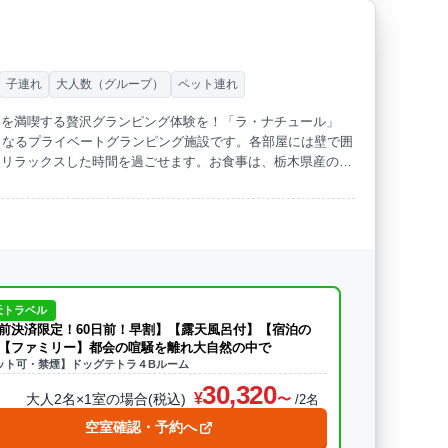
子連れ
大人数（グループ）
ペット連れ
食を満喫する贅沢グランピング体験を！「ラ・ナチュール」
らなるプライベートグランピング施設です。各部屋には壁で囲
らリラックスした時間を過ごせます。お食事は、栃木県産の食
テーキは箸で切れるほどの柔らかさが自慢です。朝食には、お
。管理棟には、宿泊者全員が利用できるドリンク・ソフトクリ
のお風呂が完備されています。また、要予約・別途料金でバ
別なひとときをお過ごしください。
天トラベル
前決済限定！60日前！早割】【露天風呂付】【宿泊の
【ファミリー】都会の喧騒を離れ大自然の中で
ット可・禁煙】ドッグテトラ４Bルーム
30,320
大人2名×1室の場合(税込)
/2名
空室確認・予約へ