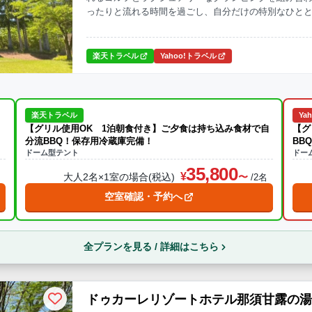
ったりと流れる時間を過ごし、自分だけの特別なひと
楽天トラベル
Yahoo!トラベル
楽天トラベル
Ya
【グリル使用OK 1泊朝食付き】ご夕食は持ち込み食材で自
【グ
分流BBQ！保存用冷蔵庫完備！
BB
ドーム型テント
ドー
35,800
大人2名×1室の場合(税込)
名
/2名
空室確認・予約へ
全プランを見る / 詳細はこちら
ドゥカーレリゾートホテル那須甘露の