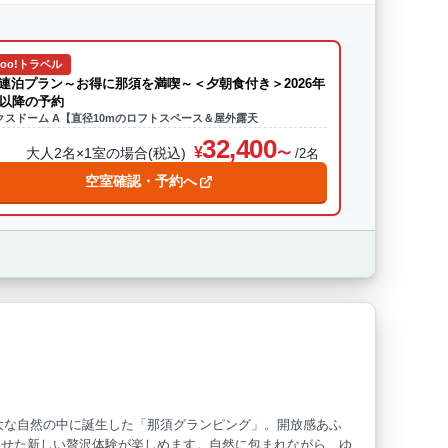
hoo!トラベル
連泊プラン～お得に那須を満喫～＜夕朝食付き＞2026年
月以降の予約
クスドーム A【直径10mのロフトスペース＆屋外露天
32,400
大人2名×1室の場合(税込)
/2名
空室確認・予約へ
雄大な自然の中に誕生した「那須グランピング」。開放感あふ
わせた新しい贅沢体験が楽しめます。自然に包まれながら、ゆ