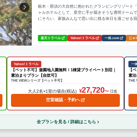
栃木・那須の大自然に抱かれたグランピングリゾート「
ャルホテルとして、星空に手が届きそうな透明ドーム
ナ
焚火・キャンプファイヤー
手持ち花火
温泉
プール
にそろい、家族みんなで思い出に残る休日を過ごせる
ら送迎あり
楽天トラベル
Yahoo!トラベル
一休.com
じゃら
この条件で再検索
Yahoo!トラベル
一休
【ペット不可】遊園地入園無料！1棟貸プライベート別荘｜
【ペ
素泊まりプラン【自炊可】
素泊
THE VIEWシリーズ【ペット不可】
THE
27,720
大人2名×1室の場合(税込)
名
/2名
空室確認・予約へ
全プランを見る / 詳細はこちら