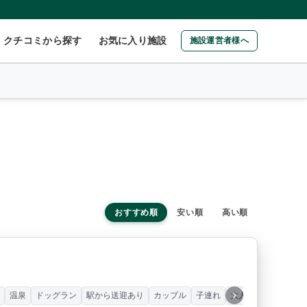
クチコミから探す
お気に入り施設
施設運営者様へ
おすすめ順
安い順
高い順
ー
温泉
ドッグラン
駅から送迎あり
カップル
子連れ
大人数（グループ）