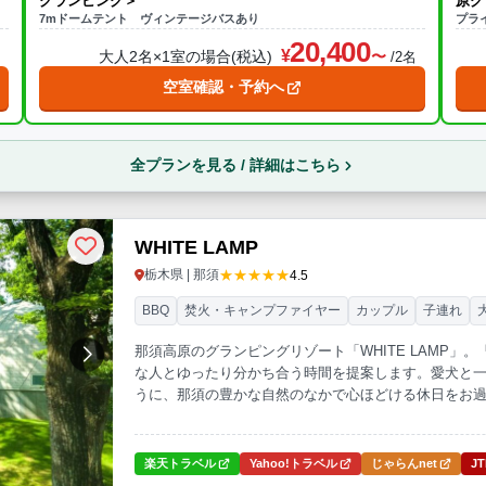
グランピング＞
原グ
7mドームテント ヴィンテージバスあり
プラ
20,400
大人2名×1室の場合(税込)
名
/2名
空室確認・予約へ
全プランを見る / 詳細はこちら
WHITE LAMP
★★★★★
栃木県 | 那須
4.5
BBQ
焚火・キャンプファイヤー
カップル
子連れ
那須高原のグランピングリゾート「WHITE LAMP」
な人とゆったり分かち合う時間を提案します。愛犬と
うに、那須の豊かな自然のなかで心ほどける休日をお
楽天トラベル
Yahoo!トラベル
じゃらんnet
J