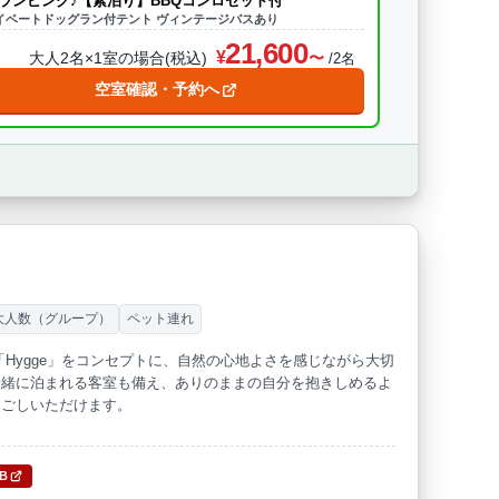
ランピング♪【素泊り】BBQコンロセット付
イベートドッグラン付テント ヴィンテージバスあり
21,600
大人2名×1室の場合(税込)
/2名
空室確認・予約へ
大人数（グループ）
ペット連れ
。「Hygge」をコンセプトに、自然の心地よさを感じながら大切
一緒に泊まれる客室も備え、ありのままの自分を抱きしめるよ
過ごしいただけます。
TB