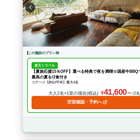
特徴・アクティビティ
サウナ・テントサウ
BBQ
駅から徒歩15分以内
駅か
条件をクリア
この施設のプラン例
楽天トラベル
【夏旅応援15％OFF】選べる特典で夜を満喫☆国産牛BBQ
最高の夏を/2食付き
コテージ【約52平米】最大4名
41,600
大人2名×1室の場合(税込)
/2
空室確認・予約へ