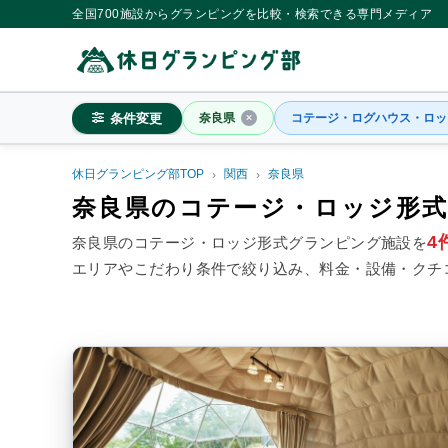
全国700施設からグランピングを比較・検索できる専門メディア
条件変更
奈良県
コテージ・ログハウス・ロッ
休日グランピング部TOP
関西
奈良県
奈良県
奈良県のコテージ・ロッジ形
4
奈良県のコテージ・ロッジ形式グランピング施設を
エリアやこだわり条件で絞り込み、料金・設備・クチ
料金目安
※4名利用時の1名最安値
~20,000円/人
20,001~39,
シチュエーション
カップル
子連れ
大人
施設タイプ
ドームテント
コットンテ