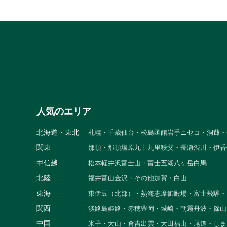
人気のエリア
北海道・東北
札幌・千歳
仙台・松島
函館
岩手
ニセコ・洞爺・
関東
那須・那須塩原
九十九里
秩父・長瀞
渋川・伊香
甲信越
松本
軽井沢
富士山・富士五湖
八ヶ岳
白馬
北陸
福井
富山
金沢・その他
加賀・白山
東海
東伊豆（北部）・熱海
志摩
御殿場・富士
飛騨・
関西
淡路島
姫路・赤穂
豊岡・城崎・朝霧
丹波・篠山
中国
米子・大山・倉吉
出雲・大田
福山・尾道・しま