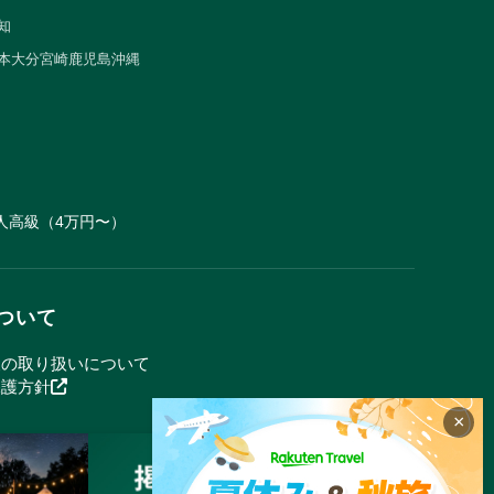
知
本
大分
宮崎
鹿児島
沖縄
人
高級（4万円〜）
ついて
報の取り扱いについて
保護方針
×