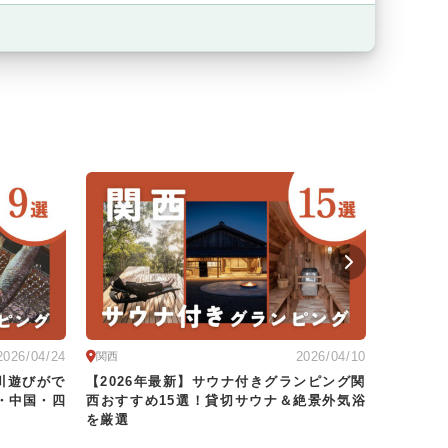
2026/04/24
2026/04/10
関西
関西
川遊びがで
【2026年最新】サウナ付きグランピング関
【202
・中国・四
西おすすめ15選！貸切サウナ＆絶景外気浴
選！1万
を厳選
選