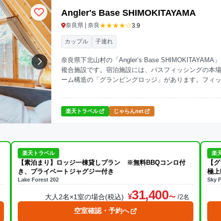
Angler's Base SHIMOKITAYAMA
★★★★☆
奈良県 | 奈良
3.9
カップル
子連れ
奈良県下北山村の「Angler’s Base SHIMOKI
複合施設です。宿泊施設には、バスフィッシングの本場
ーム構造の「グランピングロッジ」があります。フィ
トのお部屋で、グランピングロッジには専用のBBQデ
トドア体験をお楽しみください。
楽天トラベル
じゃらんnet
楽天トラベル
楽
【素泊まり】ロッジ一棟貸しプラン ※無料BBQコンロ付
【グ
き、プライベートジャグジー付き
極上
Lake Forest 202
Sky F
31,400
大人2名×1室の場合(税込)
名
/2名
空室確認・予約へ