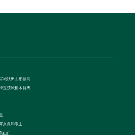
宮城
秋田
山形
福島
埼玉
茨城
栃木
群馬
重
庫
奈良
和歌山
島
山口