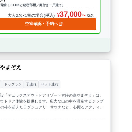
ン）
1号館［３LDKと秘密部屋／庭付き一戸建て］
37,000
大人2名×1室の場合(税込)
/2名
空室確認・予約へ
森やまぞえ
ー
ドッグラン
子連れ
ペット連れ
グ施設「デュラクスアウトドアリゾート冒険の森やまぞえ」は、
い新たなアウトドア体験を提供します。広大な山の中を滑空するジップ
アの枠を超えたラグジュアリーサウナなど、心躍るアクティビ
ともに都会の喧騒を忘れる特別なひととき。驚きと感動が進化
値創造」の理念から生まれました。新しいグランピング体験