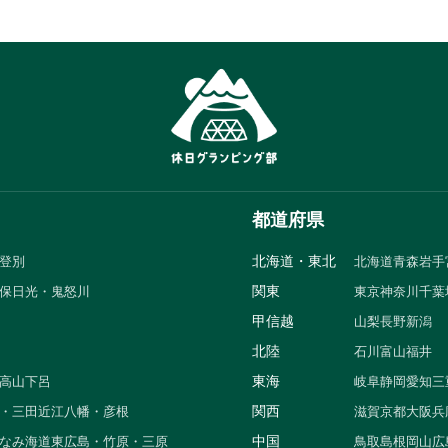
都道府県
北海道・東北
登別
北海道
青森
岩手
関東
保
日光・鬼怒川
東京
神奈川
千葉
甲信越
山梨
長野
新潟
北陸
石川
富山
福井
東海
高山
下呂
岐阜
静岡
愛知
三
関西
・三田
近江八幡・彦根
滋賀
京都
大阪
兵
中国
なみ海道
東広島・竹原・三原
鳥取
島根
岡山
広