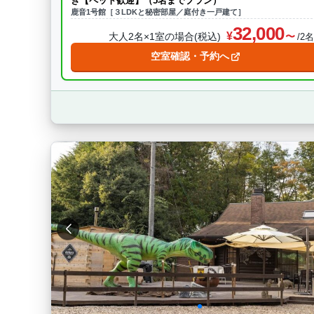
き【ペット歓迎】（5名までプラン）
鹿音1号館［３LDKと秘密部屋／庭付き一戸建て］
32,000
大人2名×1室の場合(税込)
/2
空室確認・予約へ