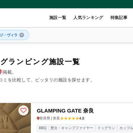
施設一覧
人気ランキング
特集記事
ジ・ヴィラ
式グランピング施設一覧
件
掲載。
2
名
×
1
室
コミを比較して、ピッタリの施設を探せます。
999円/人
40,000円~/人
GLAMPING GATE 奈良
数(グループ)
ペット連れ
★★★★★
奈良県 | 奈良
4.8
BBQ
焚火・キャンプファイヤー
ドッグラン
カップ
ント
コテージ・ロッジ
バンガロー・キャビン
1組限定貸切