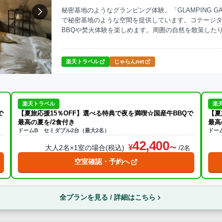
秘密基地のようなグランピング体験。「GLAMPING 
で秘密基地のような空間を提供しています。コテージ
ナ
焚火・キャンプファイヤー
手持ち花火
温泉
プール
BBQや焚火体験を楽しめます。周囲の自然を散策した
ら送迎あり
楽天トラベル
じゃらんnet
この条件で再検索
楽天トラベル
楽
で
【夏旅応援15％OFF】選べる特典で夜を満喫☆国産牛BBQで
【夏
最高の夏を/2食付き
最高
ドームB セミダブル2台（最大2名）
ドー
42,400
大人2名×1室の場合(税込)
名
/2名
空室確認・予約へ
全プランを見る / 詳細はこちら