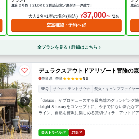
プラン）
プラ
鹿音２号館［２LDKと２間談話室／庭付き一戸建て］
鹿音
37,000
大人2名×1室の場合(税込)
名
/2名
空室確認・予約へ
全プランを見る / 詳細はこちら
デュラクスアウトドアリゾート冒険の
★★★★★
奈良県 | 奈良
5.0
BBQ
サウナ・テントサウナ
焚火・キャンプファイヤ
「deluxs」がプロデュースする最先端のグランピン
delight & luxuryをコンセプトに、今までにな
ライン、自然を贅沢に楽しめる貸切ヴィラ、アウトド
ティが満載です。風や虫の音に包まれ、美しい自然と
し続けるこのリゾートは、やまぞえの魅力と「感動価
へ、ぜひ飛び込んでみてください。
楽天トラベル
JTB