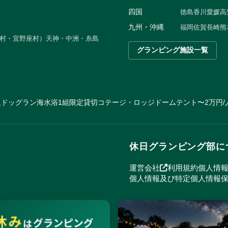
四国
徳島
香川
愛媛
高
九州・沖縄
福岡
佐賀
長崎
熊
村・宜野座村）
天神・中洲・糸島
グランピング施設一覧
火
ドッグラン
海水浴
1組限定貸切
コテージ・ロッジ
ドームテント
〜2万円/
休日グランピング部に
運営会社
利用規約
個人情
個人情報及び特定個人情報