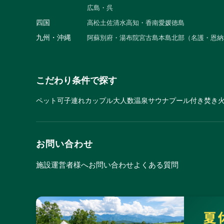
広島・呉
四国
高松
土佐清水
高知・香南
愛媛
徳島
九州・沖縄
阿蘇
別府・湯布院
宮古島
本島北部（名護・恩納
こだわり条件で探す
ペット可
子連れ
カップル
大人数
温泉
サウナ
プール付き
焚き
お問い合わせ
施設運営者様へ
お問い合わせ
よくある質問