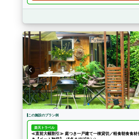
この施設のプラン例
楽天トラベル
≪直前大幅割引≫ 庭つき一戸建て一棟貸切／軽食朝食食材