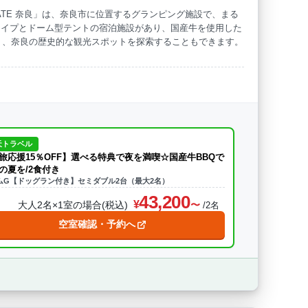
GATE 奈良」は、奈良市に位置するグランピング施設で、まる
タイプとドーム型テントの宿泊施設があり、国産牛を使用した
海水浴
ドッグラン
り、奈良の歴史的な観光スポットを探索することもできます。
天トラベル
旅応援15％OFF】選べる特典で夜を満喫☆国産牛BBQで
の夏を/2食付き
ムG【ドッグラン付き】セミダブル2台（最大2名）
43,200
大人2名×1室の場合(税込)
/2名
空室確認・予約へ