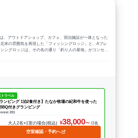
TAYAMA」は、アウトドアショップ、カフェ、宿泊施設が一体となった
北米の雰囲気を再現した「フィッシングロッジ」と、Aフレ
ッシングロッジは、その名の通り「釣り人の基地」がコンセプ
ッキとジャグジーがついています。大自然の中で、特別なアウ
天トラベル
ランピング 1泊2食付き】たなか牧場の紀和牛を使った
BBQ付きグランピング
orest 201
38,000
大人2名×1室の場合(税込)
/2名
空室確認・予約へ