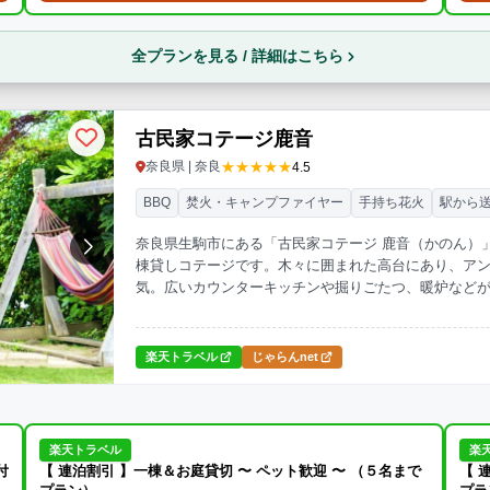
全プランを見る / 詳細はこちら
古民家コテージ鹿音
★★★★★
奈良県 | 奈良
4.5
BBQ
焚火・キャンプファイヤー
手持ち花火
駅から
奈良県生駒市にある「古民家コテージ 鹿音（かのん）」
棟貸しコテージです。木々に囲まれた高台にあり、ア
気。広いカウンターキッチンや掘りごたつ、暖炉など
す。ペット同伴も可能で、自然豊かな環境でリラック
楽天トラベル
じゃらんnet
楽天トラベル
楽
付
【 連泊割引 】一棟＆お庭貸切 〜 ペット歓迎 〜 （５名まで
【 