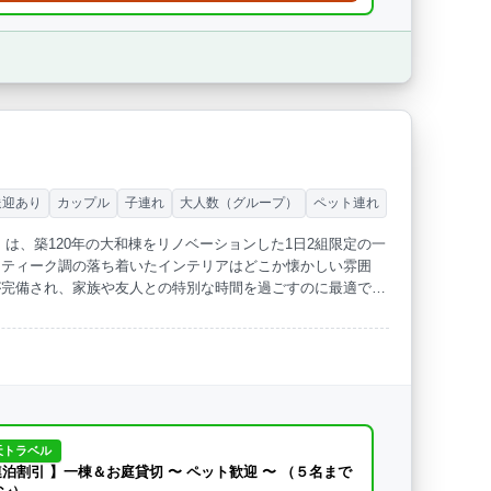
送迎あり
カップル
子連れ
大人数（グループ）
ペット連れ
は、築120年の大和棟をリノベーションした1日2組限定の一
ンティーク調の落ち着いたインテリアはどこか懐かしい雰囲
が完備され、家族や友人との特別な時間を過ごすのに最適で
スしたひとときをお楽しみいただけます。
天トラベル
連泊割引 】一棟＆お庭貸切 〜 ペット歓迎 〜 （５名まで