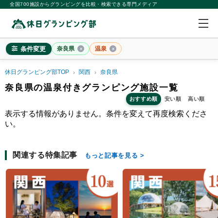
全国700施設からグランピングを比較・検索できる専門メディア
条件変更
奈良県
温泉
休日グランピング部TOP
関西
奈良県
奈良県
奈良県の温泉付きグランピング施設一覧
おすすめ順
安い順
高い順
×
2
名
1
室
表示する情報がありません。条件を変えて再度検索くださ
料金目安
※4名利用時の1名最安値
い。
~20,000円/人
20,001~39,999円/人
40,000円~/人
シチュエーション
カップル
子連れ
大人数(グループ)
ペット連れ
関連する特集記事
もっと記事を見る
施設タイプ
ドームテント
コットンテント
コテージ・ロッジ
バンガロー・キャビン
1組限定貸切
特徴・アクティビティ
サウナ・テントサウナ
焚火・キャンプファイヤー
手持ち花火
BBQ
温泉
プール
海水浴
ドッグラン
駅から徒歩15分以内