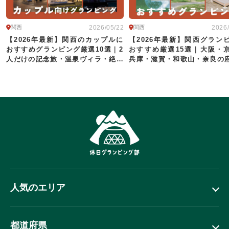
駅から送迎あり
2026/05/22
2026
関西
関西
この条件で再検索
条件をクリア
【2026年最新】関西のカップルに
【2026年最新】関西グラン
おすすめグランピング厳選10選｜2
おすすめ厳選15選｜大阪・
人だけの記念旅・温泉ヴィラ・絶景
兵庫・滋賀・和歌山・奈良の
で叶える滞在
人気施設を徹底比較
人気のエリア
都道府県