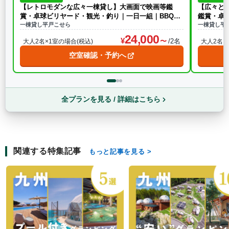
【レトロモダンな広々一棟貸し】大画面で映画等鑑
【広々と
賞・卓球ビリヤード・観光・釣り｜一日一組｜BBQ無
鑑賞・卓
し
一棟貸し平戸こせら
一棟貸し平
24,000
/2名
大人2名×1室の場合(税込)
大人2名×
空室確認・予約へ
全プランを見る / 詳細はこちら
関連する特集記事
もっと記事を見る