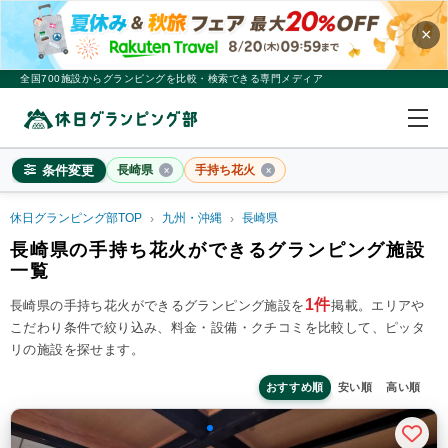
×
全国700施設からグランピングを比較・検索できる専門メディア
条件変更
長崎県
手持ち花火
休日グランピング部TOP
九州・沖縄
長崎県
長崎県
長崎県の手持ち花火ができるグランピング施設
一覧
×
2
名
1
室
1件
長崎県の手持ち花火ができるグランピング施設を
掲載。
エリアや
料金目安
※4名利用時の1名最安値
こだわり条件で絞り込み、料金・設備・クチコミを比較して、ピッタ
~20,000円/人
20,001~39,999円/人
40,000円~/人
リの施設を探せます。
シチュエーション
カップル
子連れ
大人数(グループ)
ペット連れ
おすすめ順
安い順
高い順
施設タイプ
ドームテント
コットンテント
コテージ・ロッジ
バンガロー・キャビン
1組限定貸切