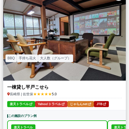
特徴・アクティビティ
サウナ・テントサウナ
焚火・キャンプファイヤー
手持ち花火
BBQ
温泉
プール
海水浴
ドッグラン
駅から徒歩15分以内
駅から送迎あり
この条件で再検索
条件をクリア
BBQ
手持ち花火
大人数（グループ）
一棟貸し平戸こせら
★★★★★
長崎県 | 佐世保
5.0
楽天トラベル
Yahoo!トラベル
じゃらんnet
JTB
この施設のプラン例
楽天トラベル
楽天トラ