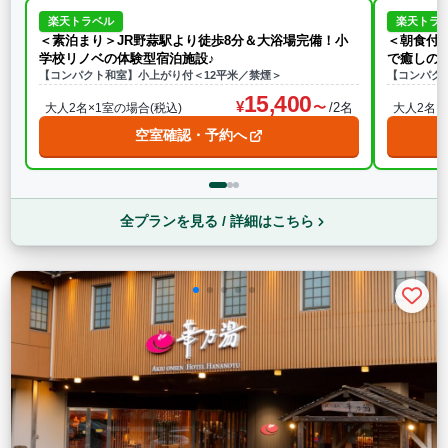
楽天トラベル
楽天トラ
＜素泊まり＞JR野蒜駅より徒歩8分＆大浴場完備！小
＜朝食付
学校リノベの体験型宿泊施設♪
で癒しの休
【コンパクト和室】小上がり付＜12平米／禁煙＞
【コンパク
15,400
/2名
大人2名×1室の場合(税込)
大人2名×
空室確認・予約へ
全プランを見る / 詳細はこちら