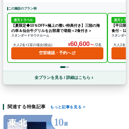
この施設のプラン例
楽天トラベル
楽天トラ
【夏限定◆10％OFF×極上の整い特典付き】三陸の海
【平日限定
の幸＆仙台牛グリルをお部屋で堪能＜2食付き＞
食付・1
スタンダードサウナルーム
スタンダー
60,600
/2名
大人2名×1室の場合(税込)
大人2名×
空室確認・予約へ
全プランを見る / 詳細はこちら
関連する特集記事
もっと記事を見る