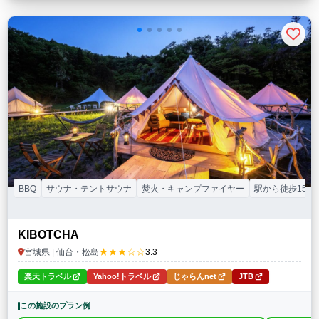
BBQ
サウナ・テントサウナ
焚火・キャンプファイヤー
駅から徒歩15分
KIBOTCHA
★★★☆☆
宮城県 | 仙台・松島
3.3
楽天トラベル
Yahoo!トラベル
じゃらんnet
JTB
この施設のプラン例