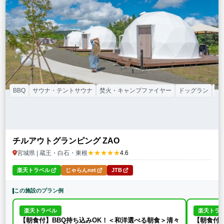
特徴・アクティビティ
サウナ・テントサウナ
焚火・キャンプファイヤー
手持ち花火
BBQ
温泉
プール
海水浴
ドッグラン
駅から徒歩15分以内
駅から送迎あり
この条件で再検索
条件をクリア
BBQ
サウナ・テントサウナ
焚火・キャンプファイヤー
ドッグラン
カ
チルアウトグランピング ZAO
★★★★★
宮城県 | 蔵王・白石・東根
4.6
楽天トラベル
じゃらんnet
JTB
この施設のプラン例
楽天トラベル
楽天トラ
【朝食付】BBQ持ち込みOK！＜和洋選べる朝食＞清々
【朝食付