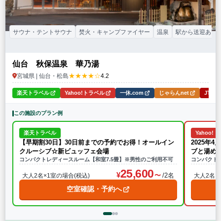
サウナ・テントサウナ
焚火・キャンプファイヤー
温泉
駅から送迎あり
仙台 秋保温泉 華乃湯
★★★★☆
宮城県 | 仙台・松島
4.2
楽天トラベル
Yahoo!トラベル
一休.com
じゃらんnet
JTB
この施設のプラン例
楽天トラベル
Yahoo!
【早期割30日】30日前までの予約でお得！オールイン
2025年
クルーシブ☆新ビュッフェ会場
ブと湯め
コンパクトレディースルーム【和室7.5畳】※男性のご利用不可
コンパクト
25,600
/2名
大人2名×1室の場合(税込)
大人2名×
空室確認・予約へ