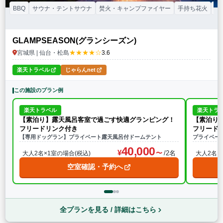
BBQ
サウナ・テントサウナ
焚火・キャンプファイヤー
手持ち花火
温
GLAMPSEASON(グランシーズン)
★★★★☆
宮城県 | 仙台・松島
3.6
楽天トラベル
じゃらんnet
この施設のプラン例
楽天トラベル
楽天トラ
【素泊り】露天風呂客室で過ごす快適グランピング！
【素泊り
フリードリンク付き
フリード
【専用ドッグラン】プライベート露天風呂付ドームテント
プライベー
40,000
/2名
大人2名×1室の場合(税込)
大人2名×
空室確認・予約へ
全プランを見る / 詳細はこちら