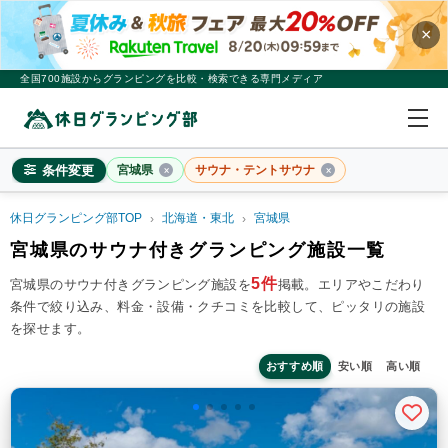
×
全国700施設からグランピングを比較・検索できる専門メディア
条件変更
宮城県
サウナ・テントサウナ
休日グランピング部TOP
北海道・東北
宮城県
宮城県
宮城県のサウナ付きグランピング施設一覧
×
2
名
1
室
5件
宮城県のサウナ付きグランピング施設を
掲載。
エリアやこだわり
条件で絞り込み、料金・設備・クチコミを比較して、ピッタリの施設
料金目安
※4名利用時の1名最安値
を探せます。
~20,000円/人
20,001~39,999円/人
40,000円~/人
シチュエーション
おすすめ順
安い順
高い順
カップル
子連れ
大人数(グループ)
ペット連れ
施設タイプ
ドームテント
コットンテント
コテージ・ロッジ
バンガロー・キャビン
1組限定貸切