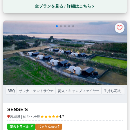
全プランを見る / 詳細はこちら
BBQ
サウナ・テントサウナ
焚火・キャンプファイヤー
手持ち花火
カ
SENSE’S
★★★★★
宮城県 | 仙台・松島
4.7
楽天トラベル
じゃらんnet