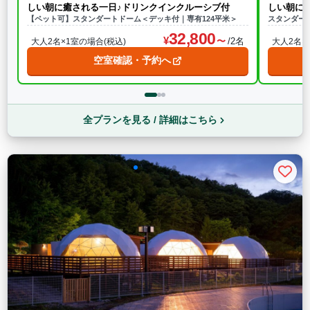
しい朝に癒される一日♪ドリンクインクルーシブ付
しい朝に
【ペット可】スタンダートドーム＜デッキ付｜専有124平米＞
スタンダー
32,800
/2名
大人2名×1室の場合(税込)
大人2名×
空室確認・予約へ
全プランを見る / 詳細はこちら