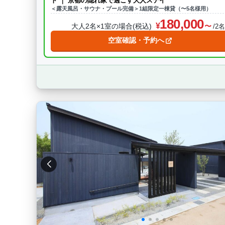
ト ｜ 京都の隠れ家で過ごす大人ステイ
＜露天風呂・サウナ・プール完備＞1組限定一棟貸（〜5名様用）
180,000
大人2名×1室の場合(税込)
/2
空室確認・予約へ