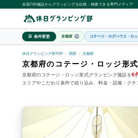
全国700施設からグランピングを比較・検索できる専門メディア
条件変更
京都府
コテージ・ログハウス・ロッ
休日グランピング部TOP
関西
京都府
京都府
京都府のコテージ・ロッジ形
6
京都府のコテージ・ロッジ形式グランピング施設を
エリアやこだわり条件で絞り込み、料金・設備・クチ
料金目安
※4名利用時の1名最安値
~20,000円/人
20,001~39,
シチュエーション
カップル
子連れ
大人
施設タイプ
ドームテント
コットンテ