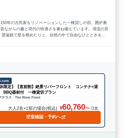
150年の古民家をリノベーションした一棟貸しの宿。囲炉裏
、昔ながらの趣と現代の快適さを兼ね備えています。清流の音
、望遠鏡で星を眺めたりと、自然の中で自由なひとときを過
や友人との時間がより思い出深いものに。非日常と温かみが調
.com
休限定】【直前割】絶景リバーフロント コンテナ×貸
 BBQ器材付 一棟貸切プラン
テラス The River Front
60,760
大人2名×1室の場合(税込)
/2名
空室確認・予約へ