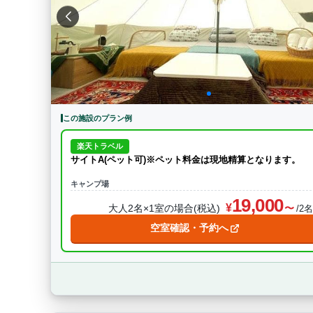
特徴・アクティビティ
サウナ・テントサウ
BBQ
駅から徒歩15分以内
駅か
条件をクリア
この施設のプラン例
楽天トラベル
サイトA(ペット可)※ペット料金は現地精算となります。
キャンプ場
19,000
大人2名×1室の場合(税込)
/2
空室確認・予約へ