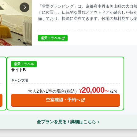
「雲野グランピング」は、京都府南丹市美山町の大自
くに位置し、伝統的な景観とアウトドアが融合した特
ナ
焚火・キャンプファイヤー
手持ち花火
温泉
プール
備しており、快適に滞在できます。牧場の無料見学も
す。
ら送迎あり
楽天トラベル
この条件で再検索
楽天トラベル
サイトB
キャンプ場
20,000
大人2名×1室の場合(税込)
名
/2名
空室確認・予約へ
全プランを見る / 詳細はこちら