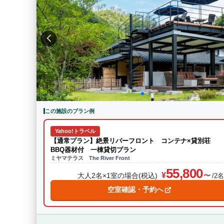
この施設のプラン例
Yahoo!トラベル
【通常プラン】絶景リバーフロント コンテナ×貸別荘
BBQ器材付 一棟貸切プラン
ミヤマテラス The River Front
55,800
大人2名×1室の場合(税込)
/2
空室確認・予約へ