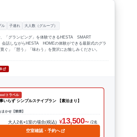
プル
子連れ
大人数（グループ）
「グランピング」を体験できるHESTA SMART
い、会話しながらHESTA HOMEの体験ができる最新式のグラ
「寛ぐ」「憩う」「味わう」を贅沢にお愉しみください。
TB
hoo!トラベル
事いらず シンプルステイプラン 【素泊まり】
おまかせ【禁煙】
13,500
大人2名×1室の場合(税込)
/2名
空室確認・予約へ