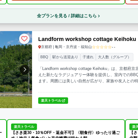
全プランを見る / 詳細はこちら
Landform workshop cottage Keihoku
☆☆☆☆☆
京都府 | 亀岡・京丹波・福知山
- -
BBQ
駅から送迎あり
子連れ
大人数（グループ）
「Landform workshop cottage Keihok
えた新たなラグジュアリー体験を提供し、室内でのBB
ます。周囲には美しい自然が広がり、家族や友人との
楽天トラベル
楽天トラベル
楽
ー
【さき楽30・10％OFF・返金不可】〈朝食付〉ゆったり過ご
【さ