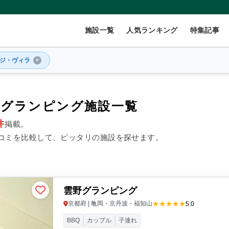
施設一覧
人気ランキング
特集記事
ジ・ヴィラ
式グランピング施設一覧
件
掲載。
2
名
×
1
室
コミを比較して、ピッタリの施設を探せます。
999円/人
40,000円~/人
雲野グランピング
数(グループ)
ペット連れ
★★★★★
京都府 | 亀岡・京丹波・福知山
5.0
BBQ
カップル
子連れ
ント
コテージ・ロッジ
バンガロー・キャビン
1組限定貸切