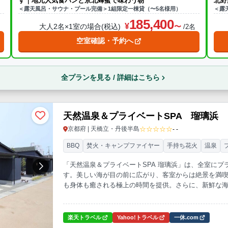
す｜地元人気食パンと京北蜂蜜で味わう朝
北野
＜露天風呂・サウナ・プール完備＞1組限定一棟貸（〜5名様用）
＜露
185,400
大人2名×1室の場合(税込)
名
/2名
空室確認・予約へ
全プランを見る / 詳細はこちら
天然温泉＆プライベートSPA 瑠璃浜
☆☆☆☆☆
京都府 | 天橋立・丹後半島
- -
BBQ
焚火・キャンプファイヤー
手持ち花火
温泉
「天然温泉＆プライベートSPA 瑠璃浜」は、全室に
す。美しい海が目の前に広がり、客室からは絶景を満
も身体も癒される極上の時間を提供。さらに、新鮮な海
での特別なひとときを演出します。
楽天トラベル
Yahoo!トラベル
一休.com