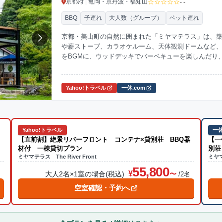
☆☆☆☆☆
京都府 | 亀岡・京丹波・福知山
- -
BBQ
子連れ
大人数（グループ）
ペット連れ
京都・美山町の自然に囲まれた「ミヤマテラス」は、築
や薪ストーブ、カラオケルーム、天体観測ドームなど
をBGMに、ウッドデッキでバーベキューを楽しんだり
ごせるのが魅力。ペットと一緒の滞在も可能で、家族
和した空間で、心ほどける宿泊体験を。
Yahoo!トラベル
一休.com
Yahoo!トラベル
一休
【直前割】絶景リバーフロント コンテナ×貸別荘 BBQ器
【一
材付 一棟貸切プラン
別荘
ミヤマテラス The River Front
ミヤマ
55,800
大人2名×1室の場合(税込)
名
/2名
空室確認・予約へ