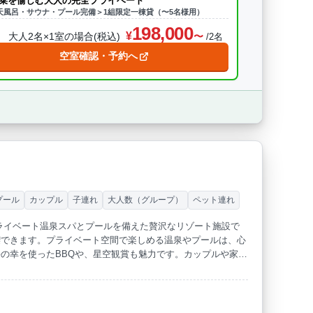
菜を愉しむ大人の完全プライベート
天風呂・サウナ・プール完備＞1組限定一棟貸（〜5名様用）
198,000
大人2名×1室の場合(税込)
/2名
空室確認・予約へ
プール
カップル
子連れ
大人数（グループ）
ペット連れ
プライベート温泉スパとプールを備えた贅沢なリゾート施設で
喫できます。プライベート空間で楽しめる温泉やプールは、心
の幸を使ったBBQや、星空観賞も魅力です。カップルや家族