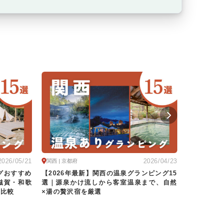
2026/05/21
2026/04/23
関西 | 京都府
関西
グおすすめ
【2026年最新】関西の温泉グランピング15
【202
滋賀・和歌
選｜源泉かけ流しから客室温泉まで、自然
西おすす
底比較
×湯の贅沢宿を厳選
を厳選