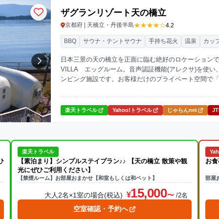
ザグランリゾート天の橋立
★★★★☆
京都府 | 天橋立・丹後半島
4.2
BBQ
サウナ・テントサウナ
手持ち花火
温泉
カッ
日本三景の天の橋立を正面に臨む絶好のロケーションで、
VILLA エッグルーム。音声認証機能(アレクサ)を使
ンピング施設です。お客様だけのプライベート空間で
楽天トラベル
Yahoo!トラベル
じゃらんnet
J
楽天トラベル
Ya
ひ
【素泊まり】シンプルステイプラン♪♪ 【天の橋立 散策や観
お食
光にぜひご利用ください】
【禁煙ルーム】お部屋おまかせ【和室もしくは和ベット】
部屋
15,000
大人2名×1室の場合(税込)
名
/2名
空室確認・予約へ