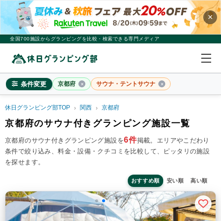
×
全国700施設からグランピングを比較・検索できる専門メディア
条件変更
京都府
サウナ・テントサウナ
休日グランピング部TOP
関西
京都府
京都府
京都府のサウナ付きグランピング施設一覧
×
2
名
1
室
6件
京都府のサウナ付きグランピング施設を
掲載。
エリアやこだわり
条件で絞り込み、料金・設備・クチコミを比較して、ピッタリの施設
料金目安
※4名利用時の1名最安値
を探せます。
~20,000円/人
20,001~39,999円/人
40,000円~/人
シチュエーション
おすすめ順
安い順
高い順
カップル
子連れ
大人数(グループ)
ペット連れ
施設タイプ
ドームテント
コットンテント
コテージ・ロッジ
バンガロー・キャビン
1組限定貸切