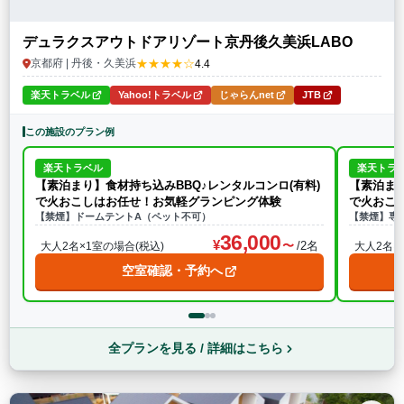
デュラクスアウトドアリゾート京丹後久美浜LABO
★★★★☆
京都府 | 丹後・久美浜
4.4
楽天トラベル
Yahoo!トラベル
じゃらんnet
JTB
この施設のプラン例
楽天トラベル
楽天トラ
【素泊まり】食材持ち込みBBQ♪レンタルコンロ(有料)
【素泊まり
で火おこしはお任せ！お気軽グランピング体験
で火おこ
【禁煙】ドームテントA（ペット不可）
【禁煙】専
36,000
/2名
大人2名×1室の場合(税込)
大人2名×
空室確認・予約へ
全プランを見る / 詳細はこちら