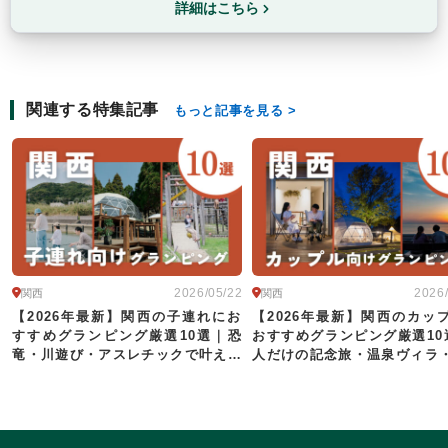
詳細はこちら
関連する特集記事
もっと記事を見る
2026/05/22
2026
関西
関西
【2026年最新】関西の子連れにお
【2026年最新】関西のカッ
すすめグランピング厳選10選｜恐
おすすめグランピング厳選10
竜・川遊び・アスレチックで叶える
人だけの記念旅・温泉ヴィラ
家族旅行
で叶える滞在