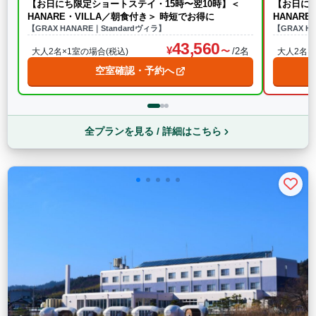
【お日にち限定ショートステイ・15時〜翌10時】＜
【お日にち
HANARE・VILLA／朝食付き＞ 時短でお得に
HANAR
【GRAX HANARE｜Standardヴィラ】
【GRAX H
43,560
/2名
大人2名×1室の場合(税込)
大人2名×
空室確認・予約へ
全プランを見る / 詳細はこちら