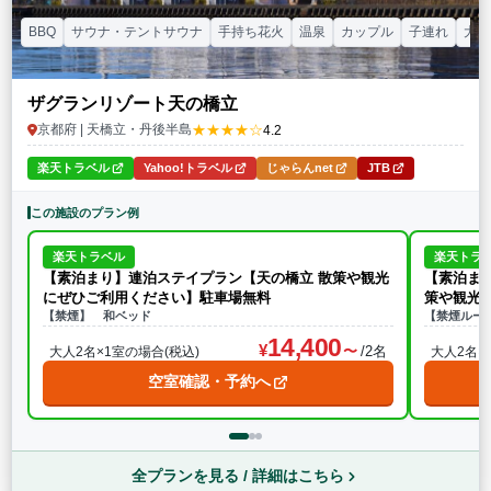
BBQ
サウナ・テントサウナ
手持ち花火
温泉
カップル
子連れ
大人
ザグランリゾート天の橋立
★★★★☆
京都府 | 天橋立・丹後半島
4.2
楽天トラベル
Yahoo!トラベル
じゃらんnet
JTB
この施設のプラン例
楽天トラベル
楽天トラ
【素泊まり】連泊ステイプラン【天の橋立 散策や観光
【素泊まり】シ
にぜひご利用ください】駐車場無料
策や観光
【禁煙】 和ベッド
【禁煙ルー
14,400
/2名
大人2名×1室の場合(税込)
大人2名×
空室確認・予約へ
全プランを見る / 詳細はこちら