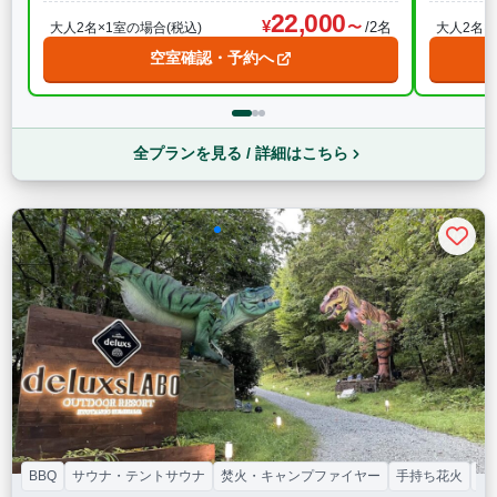
22,000
/2名
大人2名×1室の場合(税込)
大人2名×
空室確認・予約へ
全プランを見る / 詳細はこちら
BBQ
サウナ・テントサウナ
焚火・キャンプファイヤー
手持ち花火
プ