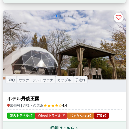
BBQ
サウナ・テントサウナ
カップル
子連れ
ホテル丹後王国
★★★★☆
京都府 | 丹後・久美浜
4.4
楽天トラベル
Yahoo!トラベル
じゃらんnet
JTB
詳細はこちら