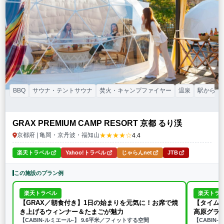
特徴・アクティビティ
サウナ・テントサウナ
焚火・キャンプファイヤー
手持ち花火
BBQ
温泉
プール
海水浴
ドッグラン
駅から徒歩15分以内
駅から送迎あり
この条件で再検索
条件をクリア
BBQ
サウナ・テントサウナ
焚火・キャンプファイヤー
温泉
駅から送
GRAX PREMIUM CAMP RESORT 京都 るり渓
★★★★☆
京都府 | 亀岡・京丹波・福知山
4.4
楽天トラベル
Yahoo!トラベル
じゃらんnet
JTB
この施設のプラン例
楽天トラベル
楽天トラ
【GRAX／朝食付き】1日の始まりを元気に！お席で焼
【タイムセ
き上げるウィンナー＆たまごが魅力
高原グラン
【CABIN-ルミエール-】 9.6平米／フィットする空間
【CABIN