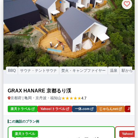
BBQ
サウナ・テントサウナ
焚火・キャンプファイヤー
温泉
駅から送
GRAX HANARE 京都るり渓
★★★★★
京都府 | 亀岡・京丹波・福知山
4.7
楽天トラベル
Yahoo!トラベル
一休.com
じゃらんnet
JTB
この施設のプラン例
楽天トラベル
Yahoo!