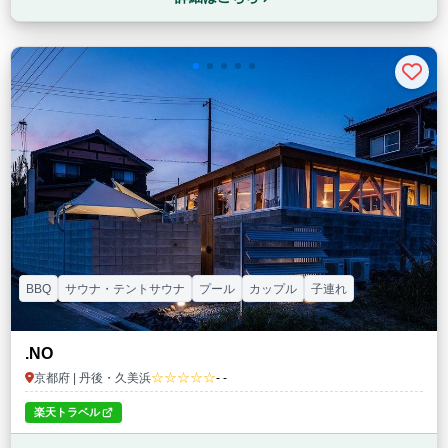
BBQ
サウナ・テントサウナ
プール
カップル
子連れ
.NO
☆☆☆☆☆
京都府 | 丹後・久美浜
- -
楽天トラベル