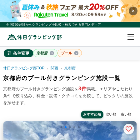
×
全国700施設からグランピングを比較・検索できる専門メディア
条件変更
京都府
プール
休日グランピング部TOP
関西
京都府
京都府
京都府のプール付きグランピング施設一覧
×
2
名
1
室
3件
京都府のプール付きグランピング施設を
掲載。
エリアやこだわり
条件で絞り込み、料金・設備・クチコミを比較して、ピッタリの施設
料金目安
※4名利用時の1名最安値
を探せます。
~20,000円/人
20,001~39,999円/人
40,000円~/人
シチュエーション
おすすめ順
安い順
高い順
カップル
子連れ
大人数(グループ)
ペット連れ
施設タイプ
ドームテント
コットンテント
コテージ・ロッジ
バンガロー・キャビン
1組限定貸切