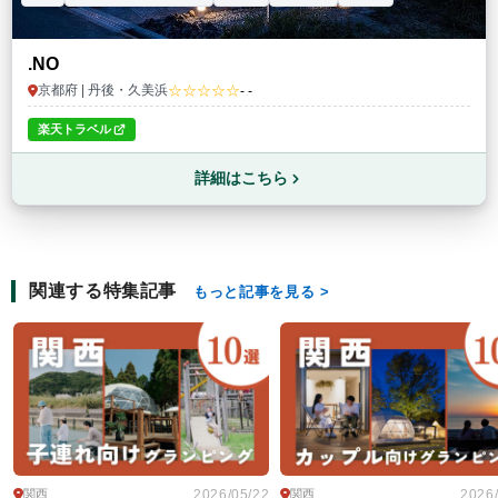
.NO
☆☆☆☆☆
京都府 | 丹後・久美浜
- -
楽天トラベル
詳細はこちら
関連する特集記事
もっと記事を見る
2026/05/22
2026
関西
関西