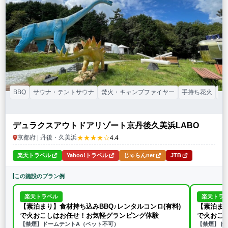
特徴・アクティビティ
サウナ・テントサウナ
焚火・キャンプファイヤー
手持ち花火
BBQ
温泉
プール
海水浴
ドッグラン
駅から徒歩15分以内
駅から送迎あり
この条件で再検索
条件をクリア
BBQ
サウナ・テントサウナ
焚火・キャンプファイヤー
手持ち花火
プ
デュラクスアウトドアリゾート京丹後久美浜LABO
★★★★☆
京都府 | 丹後・久美浜
4.4
楽天トラベル
Yahoo!トラベル
じゃらんnet
JTB
この施設のプラン例
楽天トラベル
楽天トラ
【素泊まり】食材持ち込みBBQ♪レンタルコンロ(有料)
【素泊まり
で火おこしはお任せ！お気軽グランピング体験
で火おこ
【禁煙】ドームテントA（ペット不可）
【禁煙】ド