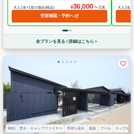
36,000
/2名
大人2名×1室の場合(税込)
大人2名×
空室確認・予約へ
全プランを見る / 詳細はこちら
BBQ
焚火・キャンプファイヤー
手持ち花火
温泉
プール
カップル