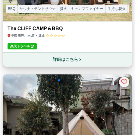
BBQ
サウナ・テントサウナ
焚火・キャンプファイヤー
手持ち花火
ド
The CLIFF CAMP＆BBQ
☆☆☆☆☆
神奈川県 | 三浦・葉山
- -
楽天トラベル
詳細はこちら