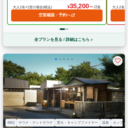
35,200
/2名
大人2名×1室の場合(税込)
大人2名×
空室確認・予約へ
全プランを見る / 詳細はこちら
BBQ
サウナ・テントサウナ
焚火・キャンプファイヤー
温泉
カップル