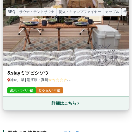
BBQ
サウナ・テントサウナ
焚火・キャンプファイヤー
カップル
子連
&stayミツビシソウ
☆☆☆☆☆
神奈川県 | 湯河原・真鶴
- -
楽天トラベル
じゃらんnet
詳細はこちら