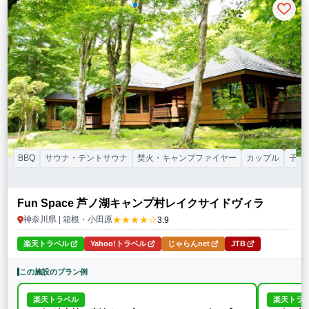
BBQ
サウナ・テントサウナ
焚火・キャンプファイヤー
カップル
子連
Fun Space 芦ノ湖キャンプ村レイクサイドヴィラ
★★★★☆
神奈川県 | 箱根・小田原
3.9
楽天トラベル
Yahoo!トラベル
じゃらんnet
JTB
この施設のプラン例
楽天トラベル
楽天トラ