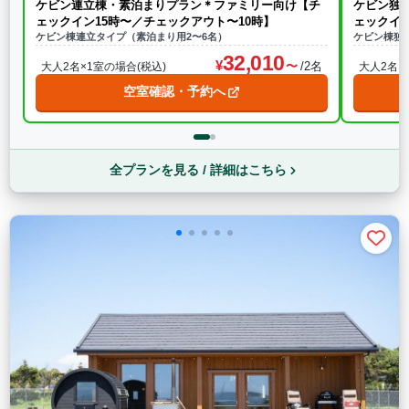
ケビン連立棟・素泊まりプラン＊ファミリー向け【チ
ケビン独
ェックイン15時〜／チェックアウト〜10時】
ェックイン
ケビン棟連立タイプ（素泊まり用2〜6名）
ケビン棟独
32,010
/2名
大人2名×1室の場合(税込)
大人2名×
空室確認・予約へ
全プランを見る / 詳細はこちら