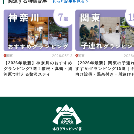
関連する特集記事
もっと記事を見る
2026/05/13
2026
関東
関東
【2026年最新】神奈川のおすすめ
【2026年最新】関東の子連
グランピング7選！箱根・真鶴・湯
すすめグランピング15選｜
河原で叶える贅沢ステイ
向け設備・温泉付き・川遊びも