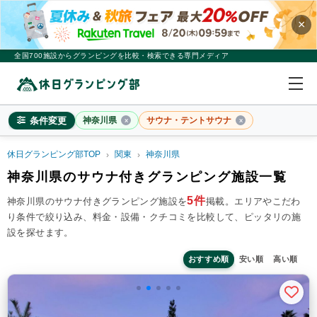
×
全国700施設からグランピングを比較・検索できる専門メディア
条件変更
神奈川県
サウナ・テントサウナ
休日グランピング部TOP
関東
神奈川県
神奈川県
神奈川県のサウナ付きグランピング施設一覧
×
2
名
1
室
5件
神奈川県のサウナ付きグランピング施設を
掲載。
エリアやこだわ
り条件で絞り込み、料金・設備・クチコミを比較して、ピッタリの施
料金目安
※4名利用時の1名最安値
設を探せます。
~20,000円/人
20,001~39,999円/人
40,000円~/人
シチュエーション
おすすめ順
安い順
高い順
カップル
子連れ
大人数(グループ)
ペット連れ
施設タイプ
ドームテント
コットンテント
コテージ・ロッジ
バンガロー・キャビン
1組限定貸切