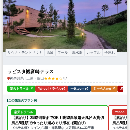
特徴・アクティビティ
サウナ・テントサウナ
焚火・キャンプファイヤー
手持ち花火
BBQ
温泉
プール
海水浴
ドッグラン
駅から徒歩15分以内
駅から送迎あり
この条件で再検索
条件をクリア
サウナ・テントサウナ
温泉
プール
海水浴
カップル
子連れ
ラビスタ観音崎テラス
★★★★☆
神奈川県 | 三浦・葉山
4.4
楽天トラベル
Yahoo!トラベル
一休.com
じゃらんnet
JTB
この施設のプラン例
楽天トラベル
Yahoo!
【素泊り】25時到着までOK！眺望温泉露天風呂＆貸切
【素泊り
風呂5種類でゆったり湯めぐり滞在♪(素泊り)
風呂5種
《ホテル棟》ツイン／1階・海眺望なし(定員3名)…32平米
＜ホテル棟