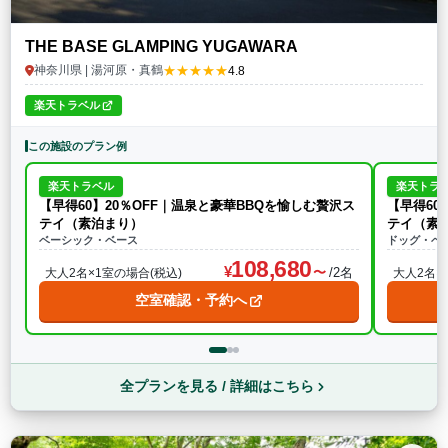
THE BASE GLAMPING YUGAWARA
★★★★★
神奈川県 | 湯河原・真鶴
4.8
楽天トラベル
この施設のプラン例
楽天トラベル
楽天トラ
【早得60】20％OFF｜温泉と豪華BBQを愉しむ贅沢ス
【早得60
テイ（素泊まり）
テイ（素
ベーシック・ベース
ドッグ・ベ
108,680
/2名
大人2名×1室の場合(税込)
大人2名×
空室確認・予約へ
全プランを見る / 詳細はこちら