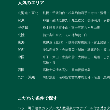
人気のエリア
北海道・東北
札幌・千歳
仙台・松島
函館
岩手
ニセコ・洞爺・
関東
那須・那須塩原
九十九里
秩父・長瀞
渋川・伊香
甲信越
松本
軽井沢
富士山・富士五湖
八ヶ岳
白馬
北陸
福井
富山
金沢・その他
加賀・白山
東海
東伊豆（北部）・熱海
志摩
御殿場・富士
飛騨・
関西
淡路島
姫路・赤穂
豊岡・城崎・朝霧
丹波・篠山
中国
米子・大山・倉吉
出雲・大田
福山・尾道・しま
広島・呉
四国
高松
土佐清水
高知・香南
愛媛
徳島
九州・沖縄
阿蘇
別府・湯布院
宮古島
本島北部（名護・恩納
こだわり条件で探す
ペット可
子連れ
カップル
大人数
温泉
サウナ
プール付き
焚き