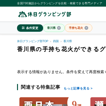
全国700施設からグランピングを比較・検索できる専門メディア
条件変更
香川県
手持ち花火
休日グランピング部TOP
四国
香川県
香川県
香川県の手持ち花火ができる
料金目安
※4名利用時の1名最安値
表示する情報がありません。条件を変えて再度検索
~20,000円/人
20,001~39,
シチュエーション
関連する特集記事
もっと記事を見る
カップル
子連れ
大人
施設タイプ
ドームテント
コットンテ