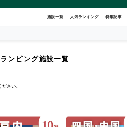
施設一覧
人気ランキング
特集記事
グランピング施設一覧
2
名
×
1
室
ください。
999円/人
40,000円~/人
数(グループ)
ペット連れ
ント
コテージ・ロッジ
バンガロー・キャビン
1組限定貸切