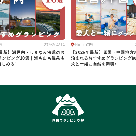
ナ
焚火・キャンプファイヤー
手持ち花火
温泉
プール
ら送迎あり
2026/04/14
県
中国 | 山口県
この条件で再検索
6年最新】瀬戸内・しまなみ海道のお
【2026年最新】四国・中国地方
ランピング10選｜海も山も温泉も
泊まれるおすすめグランピング施
楽しめる!
犬と一緒に自然を満喫♪