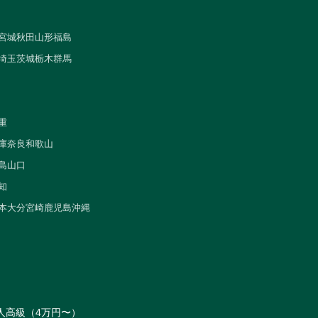
宮城
秋田
山形
福島
埼玉
茨城
栃木
群馬
重
庫
奈良
和歌山
島
山口
知
本
大分
宮崎
鹿児島
沖縄
人
高級（4万円〜）