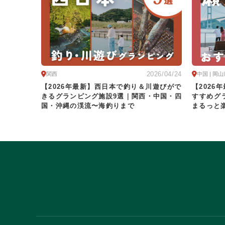
特徴・アクティビティ
サウナ・テントサウ
BBQ
駅から徒歩15分以内
駅か
2026/04/24
関西
中国 | 岡山
条件をクリア
【2026年最新】西日本で釣り＆川遊びがで
【202
きるグランピング施設9選｜関西・中国・四
すすめグ
国・沖縄の渓流〜海釣りまで
まるっと