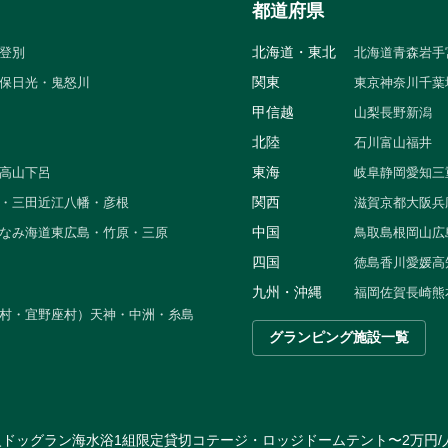
都道府県
北海道・東北
登別
北海道
青森
岩手
関東
保
日光・鬼怒川
東京
神奈川
千葉
甲信越
山梨
長野
新潟
北陸
石川
富山
福井
東海
高山
下呂
岐阜
静岡
愛知
三
関西
・三田
近江八幡・彦根
滋賀
京都
大阪
兵
中国
なみ海道
東広島・竹原・三原
鳥取
島根
岡山
広
四国
徳島
香川
愛媛
高
九州・沖縄
福岡
佐賀
長崎
熊
村・宜野座村）
天神・中洲・糸島
グランピング施設一覧
火
ドッグラン
海水浴
1組限定貸切
コテージ・ロッジ
ドームテント
〜2万円/