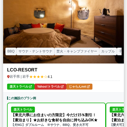
特徴・アクティビティ
サウナ・テントサウナ
焚火・キャンプファイヤー
手持ち花火
BBQ
温泉
プール
海水浴
ドッグラン
駅から徒歩15分以内
駅から送迎あり
この条件で再検索
条件をクリア
BBQ
サウナ・テントサウナ
焚火・キャンプファイヤー
カップル
子連
LCO-RESORT
★★★★☆
岩手県 | 岩手
4.1
楽天トラベル
Yahoo!トラベル
じゃらんnet
この施設のプラン例
楽天トラベル
楽天トラ
【東北六県にお住まいの方限定】今だけ15％割引！
【東北六
【素泊まり】★お好きな食材を自由に持ち込みOK★
【素泊ま
【犬NG】ダブルルーム ※サウナ、BBQ、焚き火不可
【愛犬可】