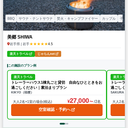
BBQ
サウナ・テントサウナ
焚火・キャンプファイヤー
カップル
子連
美郷 SHIWA
★★★★★
岩手県 | 岩手
4.5
楽天トラベル
じゃらんnet
この施設のプラン例
楽天トラベル
楽天トラ
トレーラーハウス1棟丸ごと貸切 自由なひとときをお
トレーラ
過ごしください｜素泊まりプラン
過ごしく
KIKYO（桔梗）
SAKURA
27,000
/2名
大人2名×1室の場合(税込)
大人2名×
空室確認・予約へ