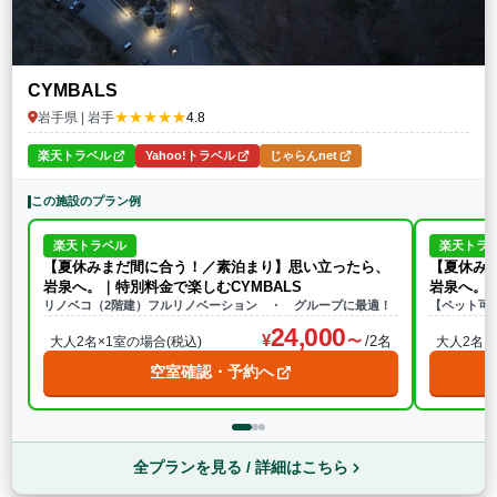
CYMBALS
★★★★★
岩手県 | 岩手
4.8
楽天トラベル
Yahoo!トラベル
じゃらんnet
この施設のプラン例
楽天トラベル
楽天トラ
【夏休みまだ間に合う！／素泊まり】思い立ったら、
【夏休み
岩泉へ。｜特別料金で楽しむCYMBALS
岩泉へ。｜
リノベコ（2階建）フルリノベーション ・ グループに最適！
【ペット可
24,000
/2名
大人2名×1室の場合(税込)
大人2名×
空室確認・予約へ
全プランを見る / 詳細はこちら