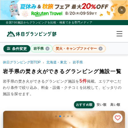
×
全国700施設からグランピングを比較・検索できる専門メディア
条件変更
岩手県
焚火・キャンプファイヤー
休日グランピング部TOP
北海道・東北
岩手県
岩手県
岩手県の焚き火ができるグランピング施設一覧
×
2
名
1
室
5件
岩手県の焚き火ができるグランピング施設を
掲載。
エリアやこだ
わり条件で絞り込み、料金・設備・クチコミを比較して、ピッタリの
料金目安
※4名利用時の1名最安値
施設を探せます。
~20,000円/人
20,001~39,999円/人
40,000円~/人
シチュエーション
おすすめ順
安い順
高い順
カップル
子連れ
大人数(グループ)
ペット連れ
施設タイプ
ドームテント
コットンテント
コテージ・ロッジ
バンガロー・キャビン
1組限定貸切