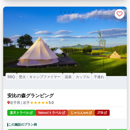
BBQ
焚火・キャンプファイヤー
温泉
カップル
子連れ
安比の森グランピング
★★★★★
岩手県 | 岩手
5.0
楽天トラベル
Yahoo!トラベル
じゃらんnet
JTB
この施設のプラン例