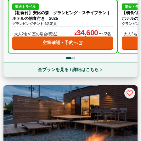
楽天トラベル
楽天トラ
【朝食付】安比の森 グランピング・ステイプラン｜
【朝食付
ホテルの朝食付き 2026
ホテルの朝
グランピングテント 4名定員
グランピング
34,600
/2名
大人2名×1室の場合(税込)
大人2名×
空室確認・予約へ
全プランを見る / 詳細はこちら