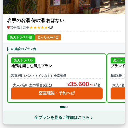
岩手の名湯 侍の湯 おぼない
★★★★★
岩手県 | 岩手
4.8
楽天トラベル
じゃらんnet
この施設のプラン例
楽天トラベル
楽天トラ
地鶏を楽しむ満足プラン
ブランド
和室8畳（バス・トイレなし）全室禁煙
和室8畳（
35,600
/2名
大人2名×1室の場合(税込)
大人2名×
空室確認・予約へ
全プランを見る / 詳細はこちら