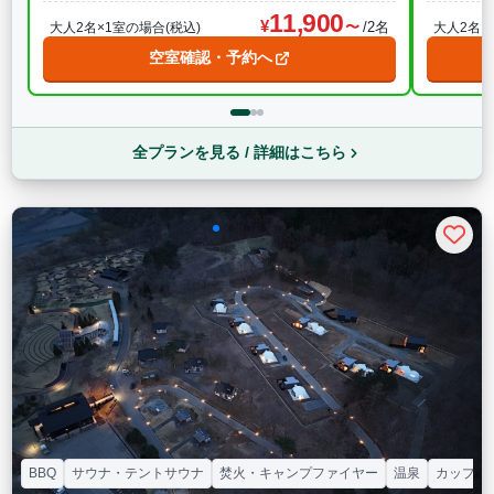
11,900
/2名
大人2名×1室の場合(税込)
大人2名×
空室確認・予約へ
全プランを見る / 詳細はこちら
BBQ
サウナ・テントサウナ
焚火・キャンプファイヤー
温泉
カップル