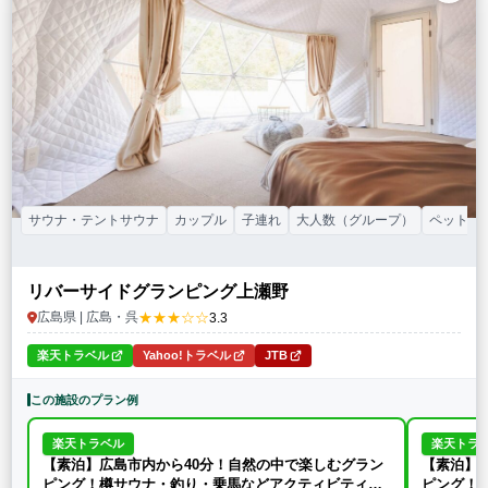
特徴・アクティビティ
サウナ・テントサウナ
焚火・キャンプファイヤー
手持ち花火
BBQ
温泉
プール
海水浴
ドッグラン
駅から徒歩15分以内
駅から送迎あり
この条件で再検索
条件をクリア
サウナ・テントサウナ
カップル
子連れ
大人数（グループ）
ペット連
リバーサイドグランピング上瀬野
★★★☆☆
広島県 | 広島・呉
3.3
楽天トラベル
Yahoo!トラベル
JTB
この施設のプラン例
楽天トラベル
楽天トラ
【素泊】広島市内から40分！自然の中で楽しむグラン
【素泊】
ピング！樽サウナ・釣り・乗馬などアクティビティ充
ピング！