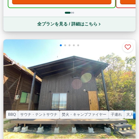
全プランを見る / 詳細はこちら
BBQ
サウナ・テントサウナ
焚火・キャンプファイヤー
子連れ
大人数