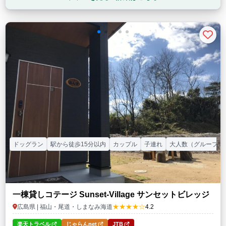
ドッグラン
駅から徒歩15分以内
カップル
子連れ
大人数（グループ）
一棟貸しコテージ Sunset-Village サンセットビレッジ
★★★★☆
広島県 | 福山・尾道・しまなみ海道
4.2
楽天トラベル
じゃらんnet
JTB