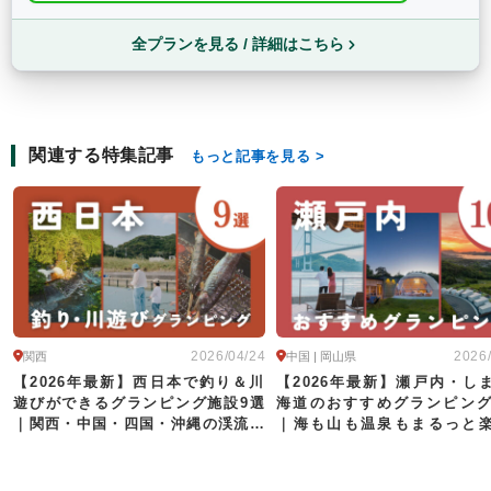
全プランを見る / 詳細はこちら
関連する特集記事
もっと記事を見る
2026/04/24
2026
関西
中国 | 岡山県
【2026年最新】西日本で釣り＆川
【2026年最新】瀬戸内・し
遊びができるグランピング施設9選
海道のおすすめグランピング
｜関西・中国・四国・沖縄の渓流〜
｜海も山も温泉もまるっと
海釣りまで
る!