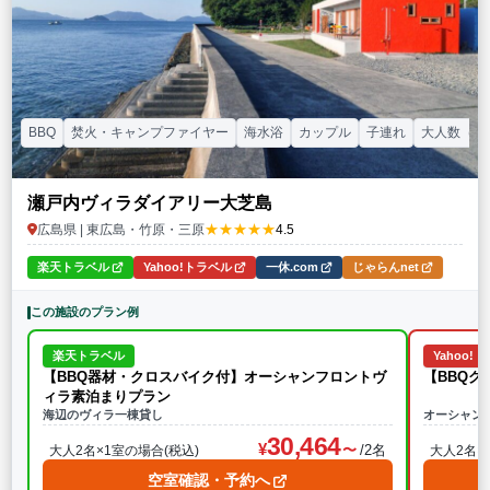
BBQ
焚火・キャンプファイヤー
海水浴
カップル
子連れ
大人数（グ
瀬戸内ヴィラダイアリー大芝島
★★★★★
広島県 | 東広島・竹原・三原
4.5
楽天トラベル
Yahoo!トラベル
一休.com
じゃらんnet
この施設のプラン例
楽天トラベル
Yahoo!
【BBQ器材・クロスバイク付】オーシャンフロントヴ
【BBQ
ィラ素泊まりプラン
海辺のヴィラ一棟貸し
オーシャン
30,464
/2名
大人2名×1室の場合(税込)
大人2名×
空室確認・予約へ