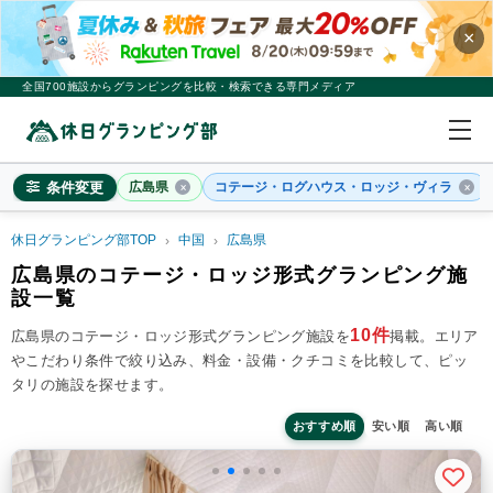
×
全国700施設からグランピングを比較・検索できる専門メディア
条件変更
広島県
コテージ・ログハウス・ロッジ・ヴィラ
休日グランピング部TOP
中国
広島県
広島県
広島県のコテージ・ロッジ形式グランピング施
設一覧
×
2
名
1
室
10件
広島県のコテージ・ロッジ形式グランピング施設を
掲載。
エリア
料金目安
※4名利用時の1名最安値
やこだわり条件で絞り込み、料金・設備・クチコミを比較して、ピッ
~20,000円/人
20,001~39,999円/人
40,000円~/人
タリの施設を探せます。
シチュエーション
カップル
子連れ
大人数(グループ)
ペット連れ
おすすめ順
安い順
高い順
施設タイプ
ドームテント
コットンテント
コテージ・ロッジ
バンガロー・キャビン
1組限定貸切