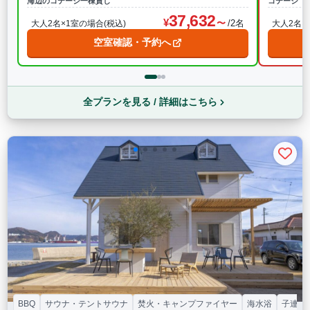
海辺のコテージ一棟貸し
コテージ 
37,632
/2名
大人2名×1室の場合(税込)
大人2名×
空室確認・予約へ
全プランを見る / 詳細はこちら
BBQ
サウナ・テントサウナ
焚火・キャンプファイヤー
海水浴
子連れ