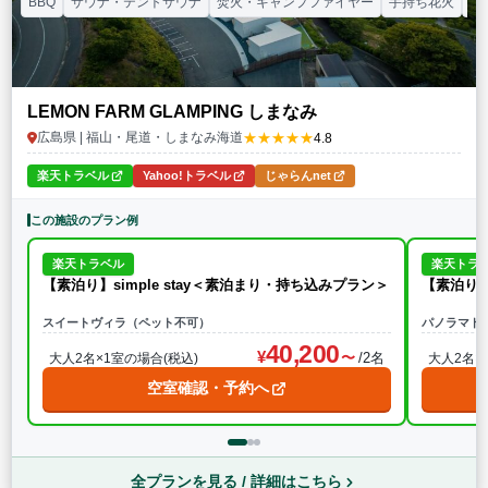
BBQ
サウナ・テントサウナ
焚火・キャンプファイヤー
手持ち花火
ド
LEMON FARM GLAMPING しまなみ
★★★★★
広島県 | 福山・尾道・しまなみ海道
4.8
楽天トラベル
Yahoo!トラベル
じゃらんnet
この施設のプラン例
楽天トラベル
楽天トラ
【素泊り】simple stay＜素泊まり・持ち込みプラン＞
【素泊り】
スイートヴィラ（ペット不可）
パノラマド
40,200
/2名
大人2名×1室の場合(税込)
大人2名×
空室確認・予約へ
全プランを見る / 詳細はこちら