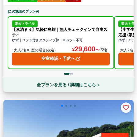
この施設のプラン例
楽天トラベル
楽天トラ
【素泊まり】気軽に島旅｜無人チェックインで自由ス
【小学生
テイ
応援♪家
ゆず｜ロフト付きアクティブ棟 ※ペット不可
ゆず｜ロフ
29,600
/2名
大人2名×1室の場合(税込)
大人2名×
空室確認・予約へ
全プランを見る / 詳細はこちら