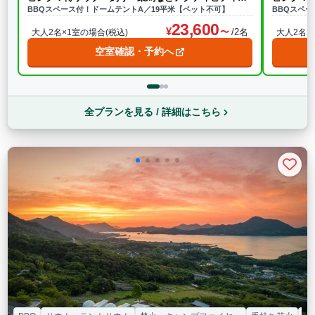
実
BBQスペース付！ドームテントA／19平米【ペット不可】
実
BBQスペ
23,600
/2名
大人2名×1室の場合(税込)
大人2名×
空室確認・予約へ
全プランを見る / 詳細はこちら