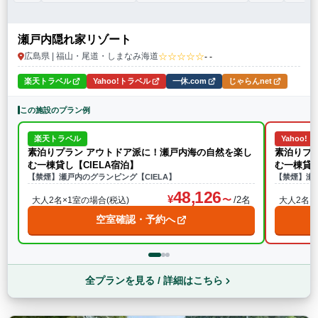
瀬戸内隠れ家リゾート
☆☆☆☆☆
広島県 | 福山・尾道・しまなみ海道
- -
楽天トラベル
Yahoo!トラベル
一休.com
じゃらんnet
この施設のプラン例
楽天トラベル
Yahoo!
素泊りプラン アウトドア派に！瀬戸内海の自然を楽し
素泊りプ
む一棟貸し【CIELA宿泊】
む一棟貸し
【禁煙】瀬戸内のグランピング【CIELA】
【禁煙】瀬戸
48,126
/2名
大人2名×1室の場合(税込)
大人2名×
空室確認・予約へ
全プランを見る / 詳細はこちら