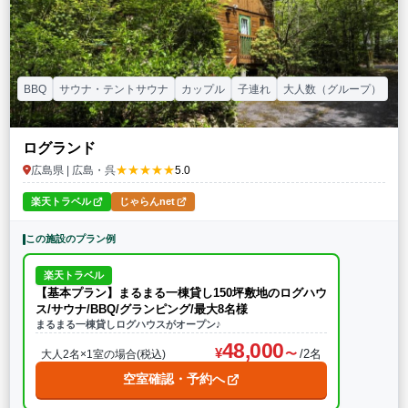
BBQ
サウナ・テントサウナ
カップル
子連れ
大人数（グループ）
ログランド
★★★★★
広島県 | 広島・呉
5.0
楽天トラベル
じゃらんnet
この施設のプラン例
楽天トラベル
【基本プラン】まるまる一棟貸し150坪敷地のログハウ
ス/サウナ/BBQ/グランピング/最大8名様
まるまる一棟貸しログハウスがオープン♪
48,000
/2名
大人2名×1室の場合(税込)
空室確認・予約へ