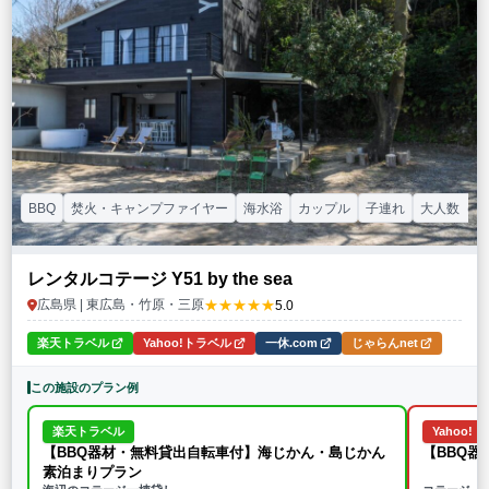
BBQ
焚火・キャンプファイヤー
海水浴
カップル
子連れ
大人数（グ
レンタルコテージ Y51 by the sea
★★★★★
広島県 | 東広島・竹原・三原
5.0
楽天トラベル
Yahoo!トラベル
一休.com
じゃらんnet
この施設のプラン例
楽天トラベル
Yahoo!
【BBQ器材・無料貸出自転車付】海じかん・島じかん
【BBQ
素泊まりプラン