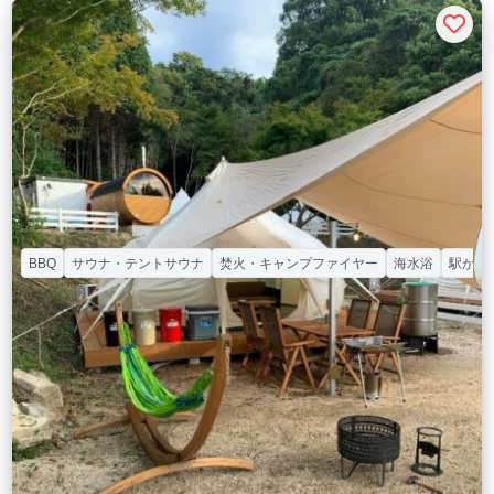
BBQ
サウナ・テントサウナ
焚火・キャンプファイヤー
海水浴
駅から