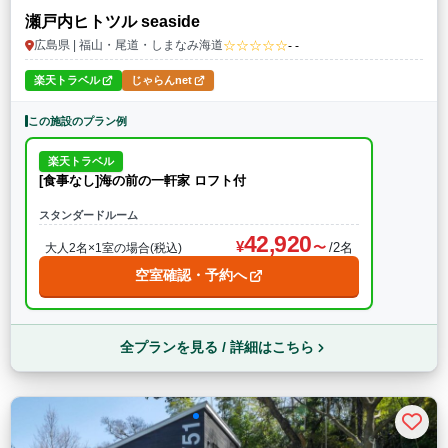
瀬戸内ヒトツル seaside
☆☆☆☆☆
広島県 | 福山・尾道・しまなみ海道
- -
楽天トラベル
じゃらんnet
この施設のプラン例
楽天トラベル
[食事なし]海の前の一軒家 ロフト付
スタンダードルーム
42,920
/2名
大人2名×1室の場合(税込)
空室確認・予約へ
全プランを見る / 詳細はこちら