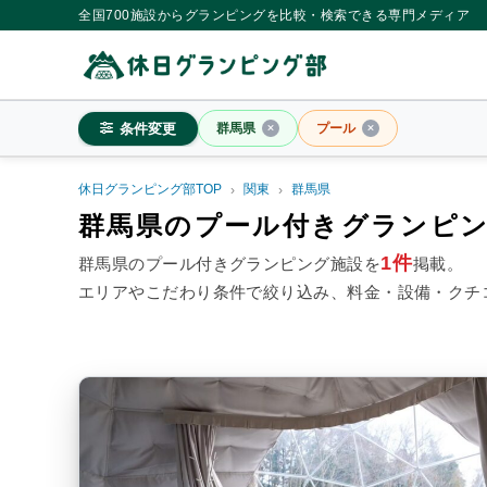
全国700施設からグランピングを比較・検索できる専門メディア
条件変更
群馬県
プール
休日グランピング部TOP
関東
群馬県
群馬県
群馬県のプール付きグランピ
1件
群馬県のプール付きグランピング施設を
掲載。
エリアやこだわり条件で絞り込み、料金・設備・クチ
料金目安
※4名利用時の1名最安値
~20,000円/人
20,001~39,
シチュエーション
カップル
子連れ
大人
施設タイプ
ドームテント
コットンテ