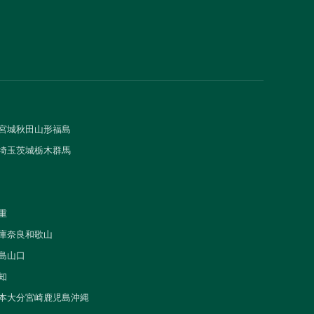
宮城
秋田
山形
福島
埼玉
茨城
栃木
群馬
重
庫
奈良
和歌山
島
山口
知
本
大分
宮崎
鹿児島
沖縄