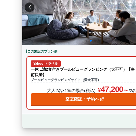
特徴・アクティビティ
サウナ・テントサウ
BBQ
駅から徒歩15分以内
駅か
条件をクリア
この施設のプラン例
Yahoo!トラベル
一休 1泊2食付きプールビューグランピング（犬不可）【事
前決済】
プールビューグランピングサイト（愛犬不可）
47,200
大人2名×1室の場合(税込)
/2
空室確認・予約へ