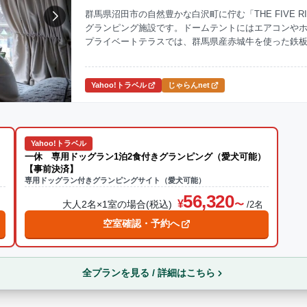
群馬県沼田市の自然豊かな白沢町に佇む「THE FIVE RIV
グランピング施設です。ドームテントにはエアコンや
ナ
焚火・キャンプファイヤー
手持ち花火
温泉
プール
プライベートテラスでは、群馬県産赤城牛を使った鉄
グラン付きサイトも用意されており、ペット連れの方
ら送迎あり
Yahoo!トラベル
じゃらんnet
この条件で再検索
Yahoo!トラベル
一休 専用ドッグラン1泊2食付きグランピング（愛犬可能）
【事前決済】
専用ドッグラン付きグランピングサイト（愛犬可能）
56,320
大人2名×1室の場合(税込)
名
/2名
空室確認・予約へ
全プランを見る / 詳細はこちら