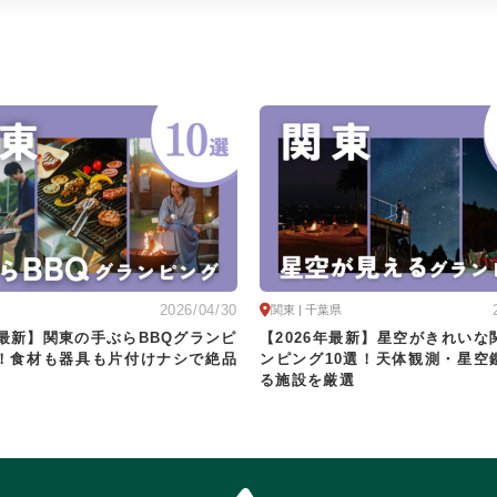
2026/04/30
関東 | 千葉県
年最新】関東の手ぶらBBQグランピ
【2026年最新】星空がきれいな
選！食材も器具も片付けナシで絶品
ンピング10選！天体観測・星空
る施設を厳選