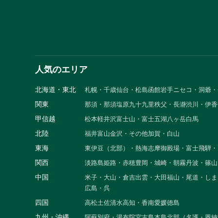
人気のエリア
北海道・東北
札幌・千歳
仙台・松島
函館
岩手
ニセコ・洞爺・
関東
那須・那須塩原
九十九里
秩父・長瀞
渋川・伊香
甲信越
松本
軽井沢
富士山・富士五湖
八ヶ岳
白馬
北陸
福井
富山
金沢・その他
加賀・白山
東海
東伊豆（北部）・熱海
志摩
御殿場・富士
飛騨・
関西
淡路島
姫路・赤穂
豊岡・城崎・朝霧
丹波・篠山
中国
米子・大山・倉吉
出雲・大田
福山・尾道・しま
広島・呉
四国
高松
土佐清水
高知・香南
愛媛
徳島
九州・沖縄
阿蘇
別府・湯布院
宮古島
本島北部（名護・恩納