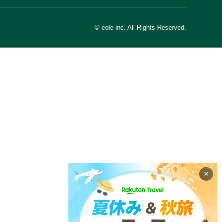
© eole inc. All Rights Reserved.
×