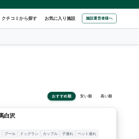
クチコミから探す
お気に入り施設
施設運営者様へ
おすすめ順
安い順
高い順
G群馬白沢
ー
プール
ドッグラン
カップル
子連れ
ペット連れ