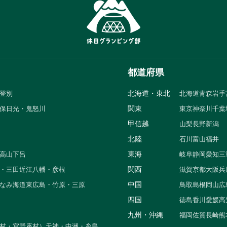
都道府県
北海道・東北
登別
北海道
青森
岩手
関東
保
日光・鬼怒川
東京
神奈川
千葉
甲信越
山梨
長野
新潟
北陸
石川
富山
福井
東海
高山
下呂
岐阜
静岡
愛知
三
関西
・三田
近江八幡・彦根
滋賀
京都
大阪
兵
中国
なみ海道
東広島・竹原・三原
鳥取
島根
岡山
広
四国
徳島
香川
愛媛
高
九州・沖縄
福岡
佐賀
長崎
熊
村・宜野座村）
天神・中洲・糸島