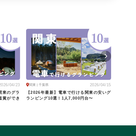
2026/04/23
2026/04/15
関東 | 千葉県
関東
関東のグラ
【2026年最新】電車で行ける関東の安いグ
【202
鑑賞ができ
ランピング10選！1人7,000円台〜
ランピン
まれる施