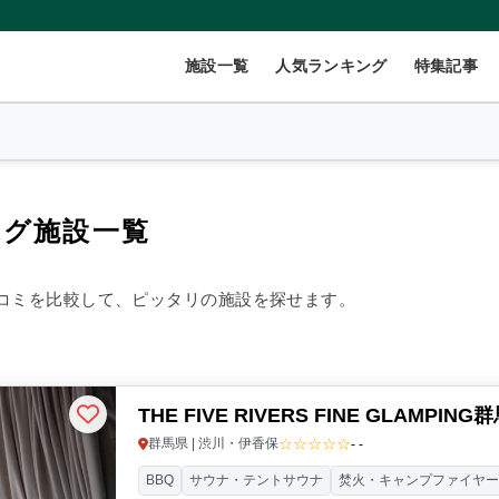
施設一覧
人気ランキング
特集記事
ング施設一覧
2
名
×
1
室
コミを比較して、ピッタリの施設を探せます。
999円/人
40,000円~/人
THE FIVE RIVERS FINE GLAMPIN
数(グループ)
ペット連れ
☆☆☆☆☆
群馬県 | 渋川・伊香保
- -
BBQ
サウナ・テントサウナ
焚火・キャンプファイヤ
ント
コテージ・ロッジ
バンガロー・キャビン
1組限定貸切