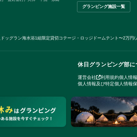
グランピング施設一覧
火
ドッグラン
海水浴
1組限定貸切
コテージ・ロッジ
ドームテント
〜2万円/
休日グランピング部に
運営会社
利用規約
個人情
個人情報及び特定個人情報