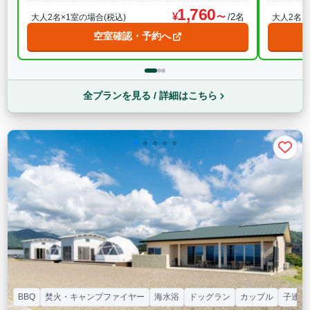
1,760
/2名
大人2名×1室の場合(税込)
大人2名×
空室確認・予約へ
全プランを見る / 詳細はこちら
BBQ
焚火・キャンプファイヤー
海水浴
ドッグラン
カップル
子連れ