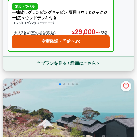
楽天トラベル
一棟貸しグランピングキャビン|専用サウナ&ジャグジ
ー|広々ウッドデッキ付き
ロッジ/ログハウス/コテージ
29,000
/2名
大人2名×1室の場合(税込)
空室確認・予約へ
全プランを見る / 詳細はこちら