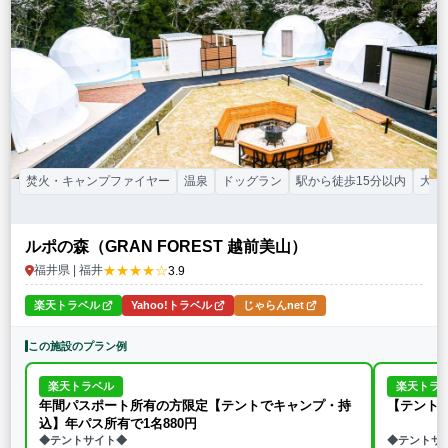
特徴・アクティビティ
サウナ・テントサウナ
焚火・キャンプファイヤー
手持ち花火
BBQ
温泉
プール
海水浴
ドッグラン
駅から徒歩15分以内
駅から送迎あり
この条件で再検索
条件をクリア
焚火・キャンプファイヤー
温泉
ドッグラン
駅から徒歩15分以内
大人
ルポの森（GRAN FOREST 越前美山）
★★★★☆
福井県 | 福井
3.9
楽天トラベル
Yahoo!トラベル
じゃらんnet
この施設のプラン例
楽天トラベル
楽天トラ
年間パスポート所有の方限定【テントでキャンプ・持
【テント
込】年パス所有で1名880円
◆テントサイト◆
◆テントサ