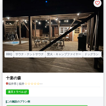
BBQ
サウナ・テントサウナ
焚火・キャンプファイヤー
ドッグラン
カ
十楽の森
☆☆☆☆☆
福井県 | 福井
- -
楽天トラベル
この施設のプラン例