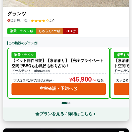
グランツ
★★★★☆
福井県 | 福井
4.0
楽天トラベル
じゃらんnet
JTB
この施設のプラン例
楽天トラベル
楽天トラ
【ペット同伴可能】【素泊まり】【完全プライベート
【素泊ま
空間でBBQもお風呂も独り占め！
ト空間で
ドームテント cinnamon
ドームテント 
46,900
/2名
大人2名×1室の場合(税込)
大人2名×
空室確認・予約へ
全プランを見る / 詳細はこちら