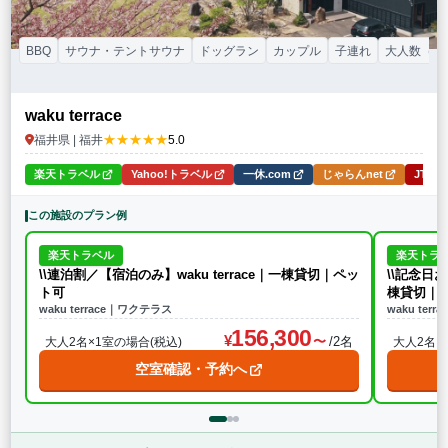
BBQ
サウナ・テントサウナ
ドッグラン
カップル
子連れ
大人数（グ
waku terrace
★★★★★
福井県 | 福井
5.0
楽天トラベル
Yahoo!トラベル
一休.com
じゃらんnet
JTB
この施設のプラン例
楽天トラベル
楽天トラ
\\連泊割／【宿泊のみ】waku terrace｜一棟貸切｜ペッ
\\記念日お
ト可
棟貸切｜
waku terrace｜ワクテラス
waku ter
156,300
/2名
大人2名×1室の場合(税込)
大人2名×
空室確認・予約へ