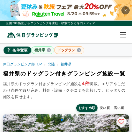
×
全国700施設からグランピングを比較・検索できる専門メディア
条件変更
福井県
ドッグラン
休日グランピング部TOP
北陸
福井県
福井県
福井県のドッグラン付きグランピング施設一覧
×
2
名
1
室
4件
福井県のドッグラン付きグランピング施設を
掲載。
エリアやこだ
わり条件で絞り込み、料金・設備・クチコミを比較して、ピッタリの
料金目安
※4名利用時の1名最安値
施設を探せます。
~20,000円/人
20,001~39,999円/人
40,000円~/人
シチュエーション
おすすめ順
安い順
高い順
カップル
子連れ
大人数(グループ)
ペット連れ
施設タイプ
ドームテント
コットンテント
コテージ・ロッジ
バンガロー・キャビン
1組限定貸切