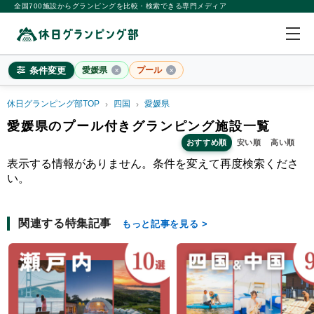
全国700施設からグランピングを比較・検索できる専門メディア
条件変更
愛媛県
プール
休日グランピング部TOP
四国
愛媛県
愛媛県
愛媛県のプール付きグランピング施設一覧
おすすめ順
安い順
高い順
×
2
名
1
室
表示する情報がありません。条件を変えて再度検索くださ
料金目安
※4名利用時の1名最安値
い。
~20,000円/人
20,001~39,999円/人
40,000円~/人
シチュエーション
カップル
子連れ
大人数(グループ)
ペット連れ
関連する特集記事
もっと記事を見る
施設タイプ
ドームテント
コットンテント
コテージ・ロッジ
バンガロー・キャビン
1組限定貸切
特徴・アクティビティ
サウナ・テントサウナ
焚火・キャンプファイヤー
手持ち花火
BBQ
温泉
プール
海水浴
ドッグラン
駅から徒歩15分以内