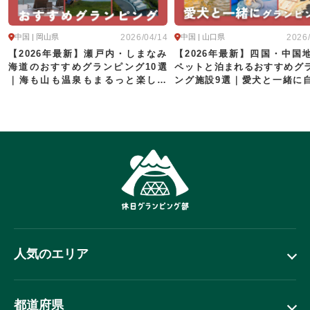
駅から送迎あり
2026/04/14
2026
中国 | 岡山県
中国 | 山口県
この条件で再検索
条件をクリア
【2026年最新】瀬戸内・しまなみ
【2026年最新】四国・中国
海道のおすすめグランピング10選
ペットと泊まれるおすすめグ
｜海も山も温泉もまるっと楽しめ
ング施設9選｜愛犬と一緒に
る!
満喫♪
人気のエリア
都道府県